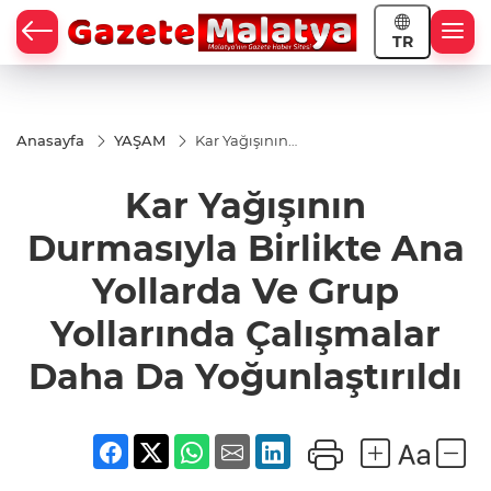
TR
Anasayfa
YAŞAM
Kar Yağışının
Durmasıyla
Birlikte Ana
Kar Yağışının
Yollarda Ve
Grup
Yollarında
Durmasıyla Birlikte Ana
Çalışmalar
Daha Da
Yollarda Ve Grup
Yoğunlaştırıldı
Yollarında Çalışmalar
Daha Da Yoğunlaştırıldı