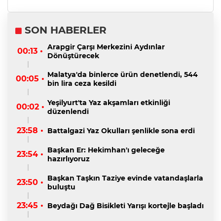
SON HABERLER
Arapgir Çarşı Merkezini Aydınlar
00:13 •
Dönüştürecek
Malatya'da binlerce ürün denetlendi, 544
00:05 •
bin lira ceza kesildi
Yeşilyurt'ta Yaz akşamları etkinliği
00:02 •
düzenlendi
23:58 •
Battalgazi Yaz Okulları şenlikle sona erdi
Başkan Er: Hekimhan'ı geleceğe
23:54 •
hazırlıyoruz
Başkan Taşkın Taziye evinde vatandaşlarla
23:50 •
buluştu
23:45 •
Beydağı Dağ Bisikleti Yarışı kortejle başladı