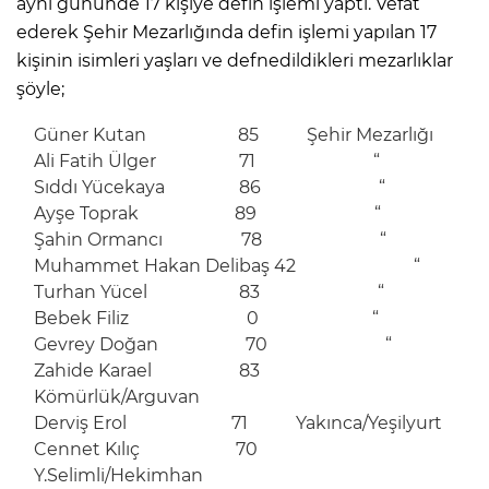
aynı gününde 17 kişiye defin işlemi yaptı. Vefat
ederek Şehir Mezarlığında defin işlemi yapılan 17
kişinin isimleri yaşları ve defnedildikleri mezarlıklar
şöyle;
Güner Kutan 85 Şehir Mezarlığı
Ali Fatih Ülger 71 “
Sıddı Yücekaya 86 “
Ayşe Toprak 89 “
Şahin Ormancı 78 “
Muhammet Hakan Delibaş 42 “
Turhan Yücel 83 “
Bebek Filiz 0 “
Gevrey Doğan 70 “
Zahide Karael 83
Kömürlük/Arguvan
Derviş Erol 71 Yakınca/Yeşilyurt
Cennet Kılıç 70
Y.Selimli/Hekimhan