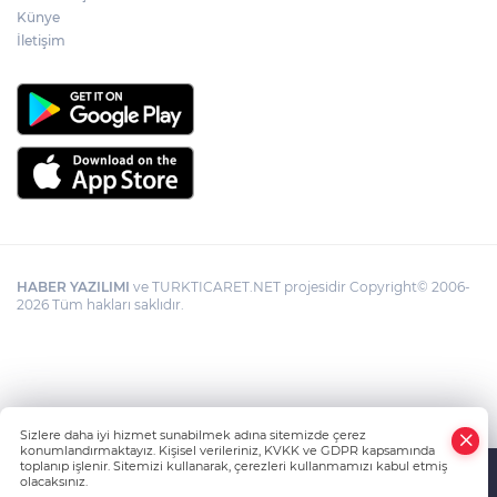
Künye
İletişim
HABER YAZILIMI
ve TURKTICARET.NET projesidir Copyright© 2006-
2026 Tüm hakları saklıdır.
Sizlere daha iyi hizmet sunabilmek adına sitemizde çerez
konumlandırmaktayız. Kişisel verileriniz, KVKK ve GDPR kapsamında
toplanıp işlenir. Sitemizi kullanarak, çerezleri kullanmamızı kabul etmiş
olacaksınız.