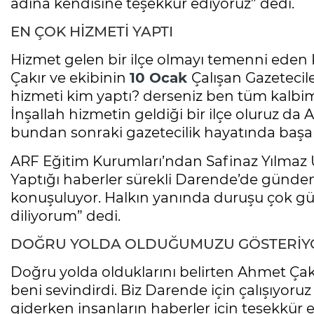
adına kendisine teşekkür ediyoruz” dedi.
EN ÇOK HİZMETİ YAPTI
Hizmet gelen bir ilçe olmayı temenni eden 
Çakır ve ekibinin
10 Ocak
Çalışan Gazetecil
hizmeti kim yaptı? derseniz ben tüm kalbim
İnşallah hizmetin geldiği bir ilçe oluruz da
bundan sonraki gazetecilik hayatında başarıl
ARF Eğitim Kurumları’ndan Safinaz Yılmaz U
Yaptığı haberler sürekli Darende’de günde
konuşuluyor. Halkın yanında duruşu çok güz
diliyorum” dedi.
DOĞRU YOLDA OLDUĞUMUZU GÖSTERİY
Doğru yolda olduklarını belirten Ahmet Ça
beni sevindirdi. Biz Darende için çalışıyoru
giderken insanların haberler için teşekkür