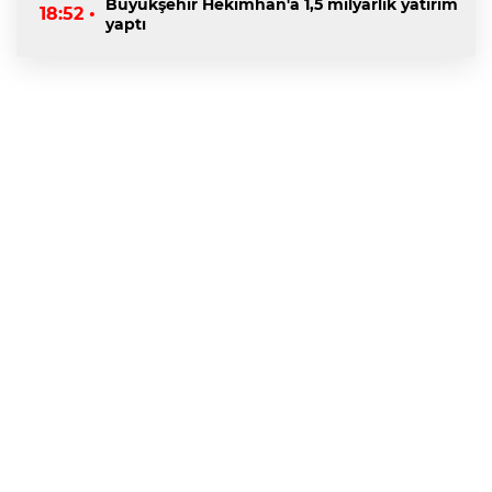
Büyükşehir Hekimhan'a 1,5 milyarlık yatırım
18:52 •
yaptı