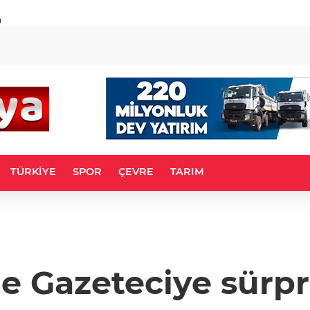
u
TÜRKİYE
SPOR
ÇEVRE
TARIM
e Gazeteciye sürpr