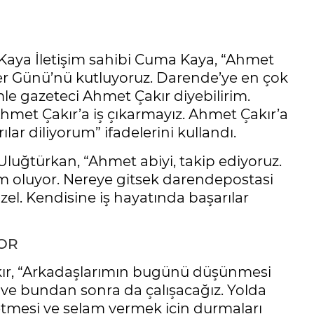
Kaya İletişim sahibi Cuma Kaya, “Ahmet
er Günü’nü kutluyoruz. Darende’ye en çok
le gazeteci Ahmet Çakır diyebilirim.
 Ahmet Çakır’a iş çıkarmayız. Ahmet Çakır’a
ar diliyorum” ifadelerini kullandı.
luğtürkan, “Ahmet abiyi, takip ediyoruz.
m oluyor. Nereye gitsek darendepostasi
el. Kendisine iş hayatında başarılar
OR
kır, “Arkadaşlarımın bugünü düşünmesi
z ve bundan sonra da çalışacağız. Yolda
 etmesi ve selam vermek için durmaları