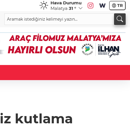
Hava Durumu
TR
Malatya
31 °
iz kutlama