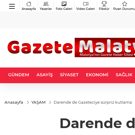
Anasayfa
Yazarlar
Foto Galeri
Video Galeri
Fikstür
Puan Durum
GÜNDEM
ASAYİŞ
SİYASET
EKONOMİ
SAĞLIK
Anasayfa
YAŞAM
Darende de Gazeteciye sürpriz kutlama
Darende d