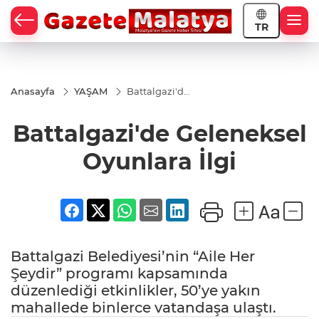
TR
Anasayfa
YAŞAM
Battalgazi'de
Geleneksel
Oyunlara İlgi
Battalgazi'de Geleneksel
Oyunlara İlgi
Battalgazi Belediyesi’nin “Aile Her
Şeydir” programı kapsamında
düzenlediği etkinlikler, 50’ye yakın
mahallede binlerce vatandaşa ulaştı.