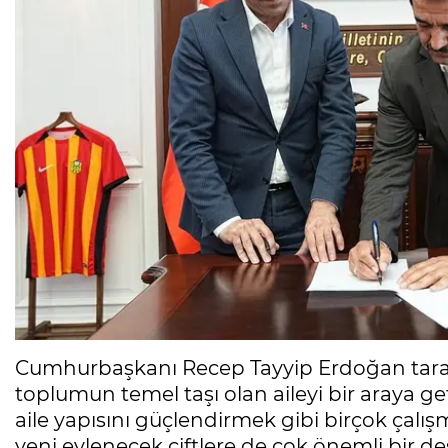
Cumhurbaşkanı Recep Tayyip Erdoğan tarafında
toplumun temel taşı olan aileyi bir araya geti
aile yapısını güçlendirmek gibi birçok çalış
yeni evlenecek çiftlere de çok önemli bir des