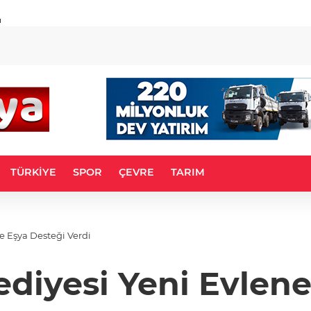
u
TÜRKİYE
SPOR
ÇEVRE
TARIM
re Eşya Desteği Verdi
ediyesi Yeni Evlene