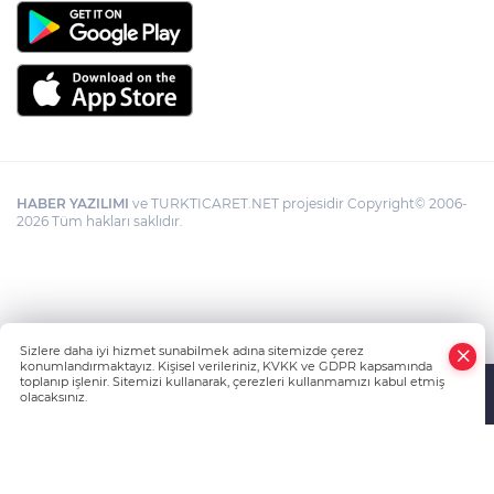
HABER YAZILIMI
ve TURKTICARET.NET projesidir Copyright© 2006-
2026 Tüm hakları saklıdır.
Sizlere daha iyi hizmet sunabilmek adına sitemizde çerez
konumlandırmaktayız. Kişisel verileriniz, KVKK ve GDPR kapsamında
toplanıp işlenir. Sitemizi kullanarak, çerezleri kullanmamızı kabul etmiş
olacaksınız.
Anasayfa
Haber Ara
Yazarlar
İhbar Hattı