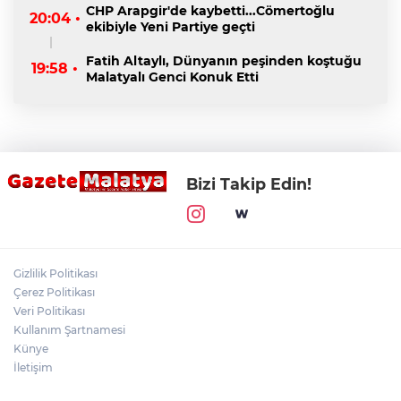
CHP Arapgir'de kaybetti...Cömertoğlu
20:04 •
ekibiyle Yeni Partiye geçti
Fatih Altaylı, Dünyanın peşinden koştuğu
19:58 •
Malatyalı Genci Konuk Etti
Bizi Takip Edin!
Gizlilik Politikası
Çerez Politikası
Veri Politikası
Kullanım Şartnamesi
Künye
İletişim