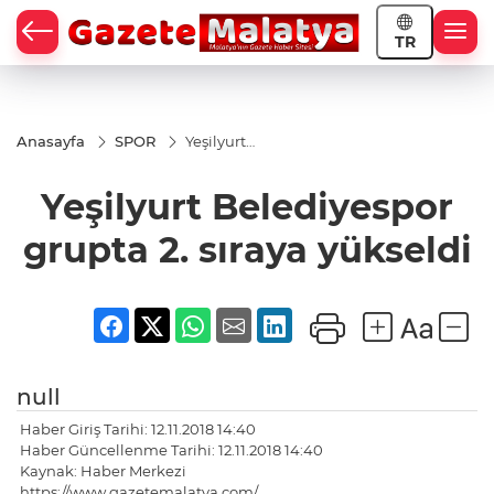
TR
Anasayfa
SPOR
Yeşilyurt
Belediyespor
grupta 2.
Yeşilyurt Belediyespor
sıraya
yükseldi
grupta 2. sıraya yükseldi
null
Haber Giriş Tarihi: 12.11.2018 14:40
Haber Güncellenme Tarihi: 12.11.2018 14:40
Kaynak: Haber Merkezi
https://www.gazetemalatya.com/