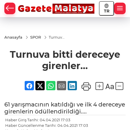
TR
Anasayfa
SPOR
Turnuva
bitti
dereceye
Turnuva bitti dereceye
girenler…
girenler…
61 yarışmacının katıldığı ve ilk 4 dereceye
girenlerin ödüllendirildiği....
Haber Giriş Tarihi: 04.04.2021 17:03
Haber Güncellenme Tarihi: 04.04.2021 17:03