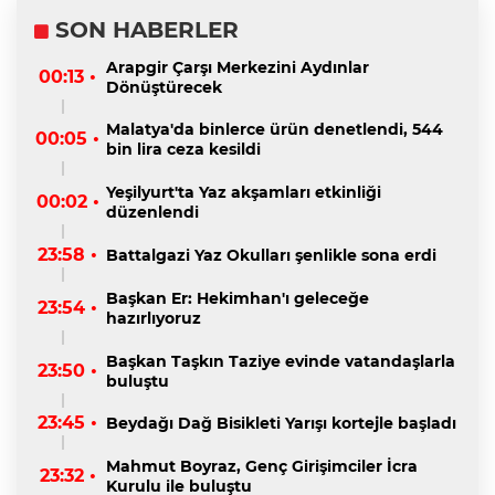
SON HABERLER
Arapgir Çarşı Merkezini Aydınlar
00:13 •
Dönüştürecek
Malatya'da binlerce ürün denetlendi, 544
00:05 •
bin lira ceza kesildi
Yeşilyurt'ta Yaz akşamları etkinliği
00:02 •
düzenlendi
23:58 •
Battalgazi Yaz Okulları şenlikle sona erdi
Başkan Er: Hekimhan'ı geleceğe
23:54 •
hazırlıyoruz
Başkan Taşkın Taziye evinde vatandaşlarla
23:50 •
buluştu
23:45 •
Beydağı Dağ Bisikleti Yarışı kortejle başladı
Mahmut Boyraz, Genç Girişimciler İcra
23:32 •
Kurulu ile buluştu