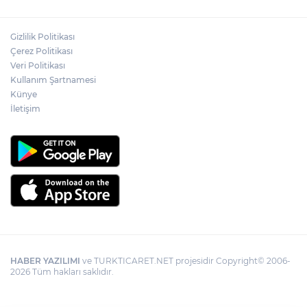
Gizlilik Politikası
Çerez Politikası
Veri Politikası
Kullanım Şartnamesi
Künye
İletişim
HABER YAZILIMI
ve TURKTICARET.NET projesidir Copyright© 2006-
2026 Tüm hakları saklıdır.