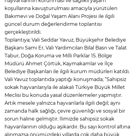
hayvanlarının korunması ve sağlıklı yaşam
koşullarına kavuşturulması amacıyla yürütülen
Bakımevi ve Doğal Yaşam Alanı Projesi ile ilgili
güncel durum değerlendirme toplantısı
gerçekleştirildi.
Toplantıya; Vali Seddar Yavuz, Büyükşehir Belediye
Başkanı Sami Er, Vali Yardımcıları Bilal Basrı ve Talat
Tabur, Doğa Koruma ve Milli Parklar 15. Bölge
Müdürü Ahmet Çörtük, Kaymakamlar ve İlçe
Belediye Başkanları ile ilgili kurum müdürleri katıldı.
Vali Yavuz toplantıda yaptığı konuşmada; “Sahipsiz
sokak hayvanlarıyla ile alakalı Türkiye Büyük Millet
Meclisi bu konuda yasal düzenlemeler yapmıştır.
Artık mesele yalnızca hayvanlarla ilgili değil; aynı
zamanda halk sağlığı, çevre güvenliği ve sosyal bir
sorun haline gelmiştir. İlimizde sahipsiz sokak
hayvanlarının olduğu aşikardır. Bu sayı kontrol altına
alınmazsa önümüzdeki yıllarda çok daha büyük