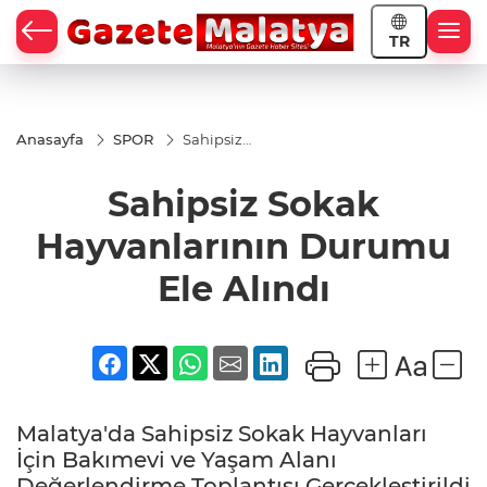
TR
Anasayfa
SPOR
Sahipsiz
Sokak
Hayvanlarının
Sahipsiz Sokak
Durumu Ele
Alındı
Hayvanlarının Durumu
Ele Alındı
Malatya'da Sahipsiz Sokak Hayvanları
İçin Bakımevi ve Yaşam Alanı
Değerlendirme Toplantısı Gerçekleştirildi