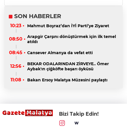
SON HABERLER
10:23 •
Mahmut Boyraz’dan İYİ Parti’ye Ziyaret
Arapgir Çarşını dönüştürmek için ilk temel
08:50 •
atıldı
08:45 •
Cansever Almanya da vefat etti
BEKAR ODALARINDAN ZİRVEYE.. Ömer
12:56 •
Aybak'ın çiğköfte başarı öyküsü
11:08 •
Bakan Ersoy Malatya Müzesini paylaştı
Bizi Takip Edin!