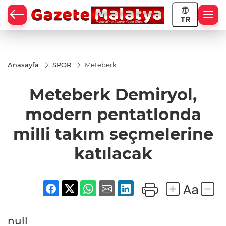
TR
Anasayfa
SPOR
Meteberk
Demiryol,
modern
Meteberk Demiryol,
pentatlonda
milli takım
seçmelerine
modern pentatlonda
katılacak
milli takım seçmelerine
katılacak
null