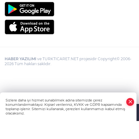
HABER YAZILIMI
ve TURKTICARET.NET projesidir Copyright© 2006-
2026 Tüm hakları saklıdır.
Sizlere daha iyi hizmet sunabilmek adına sitemizde çerez
konumlandırmaktayız. Kişisel verileriniz, KVKK ve GDPR kapsamında
toplanıp işlenir. Sitemizi kullanarak, çerezleri kullanmamızı kabul etmiş
olacaksınız.
Anasayfa
Haber Ara
Yazarlar
İhbar Hattı