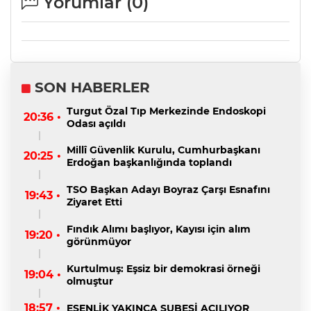
Yorumlar (
0
)
SON HABERLER
Turgut Özal Tıp Merkezinde Endoskopi
20:36 •
Odası açıldı
Millî Güvenlik Kurulu, Cumhurbaşkanı
20:25 •
Erdoğan başkanlığında toplandı
TSO Başkan Adayı Boyraz Çarşı Esnafını
19:43 •
Ziyaret Etti
Fındık Alımı başlıyor, Kayısı için alım
19:20 •
görünmüyor
Kurtulmuş: Eşsiz bir demokrasi örneği
19:04 •
olmuştur
18:57 •
ESENLİK YAKINCA ŞUBESİ AÇILIYOR