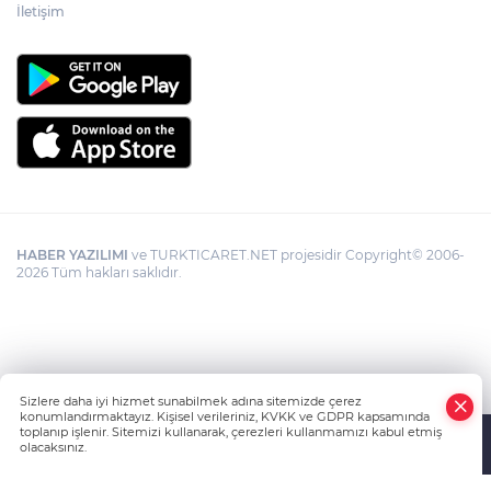
İletişim
HABER YAZILIMI
ve TURKTICARET.NET projesidir Copyright© 2006-
2026 Tüm hakları saklıdır.
Sizlere daha iyi hizmet sunabilmek adına sitemizde çerez
konumlandırmaktayız. Kişisel verileriniz, KVKK ve GDPR kapsamında
toplanıp işlenir. Sitemizi kullanarak, çerezleri kullanmamızı kabul etmiş
olacaksınız.
Anasayfa
Haber Ara
Yazarlar
İhbar Hattı