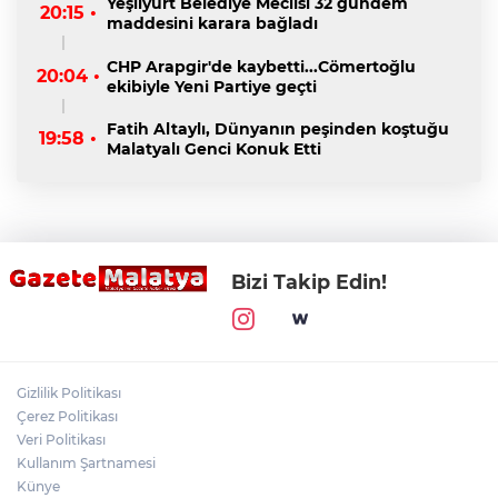
Yeşilyurt Belediye Meclisi 32 gündem
20:15 •
maddesini karara bağladı
CHP Arapgir'de kaybetti...Cömertoğlu
20:04 •
ekibiyle Yeni Partiye geçti
Fatih Altaylı, Dünyanın peşinden koştuğu
19:58 •
Malatyalı Genci Konuk Etti
Bizi Takip Edin!
Gizlilik Politikası
Çerez Politikası
Veri Politikası
Kullanım Şartnamesi
Künye