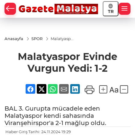
TR
Anasayfa
SPOR
Malatyaspor
Evinde
Vurgun
Malatyaspor Evinde
Yedi: 1-2
Vurgun Yedi: 1-2
BAL 3. Gurupta mücadele eden
Malatyaspor kendi sahasında
Viranşehirspor'a 2-1 mağlup oldu.
Haber Giriş Tarihi: 24.11.2024 19:29