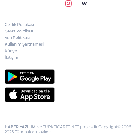
Gizlilik Politikası
Çerez Politikası
Veri Politikası
Kullanım Şartnamesi
Künye
İletişim
HABER YAZILIMI
ve TURKTICARET.NET projesidir Copyright© 2006-
2026 Tüm hakları saklıdır.