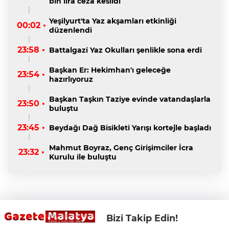
bin lira ceza kesildi
Yeşilyurt'ta Yaz akşamları etkinliği
00:02 •
düzenlendi
23:58 •
Battalgazi Yaz Okulları şenlikle sona erdi
Başkan Er: Hekimhan'ı geleceğe
23:54 •
hazırlıyoruz
Başkan Taşkın Taziye evinde vatandaşlarla
23:50 •
buluştu
23:45 •
Beydağı Dağ Bisikleti Yarışı kortejle başladı
Mahmut Boyraz, Genç Girişimciler İcra
23:32 •
Kurulu ile buluştu
Bizi Takip Edin!