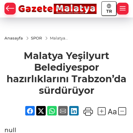
TR
Anasayfa
SPOR
Malatya
Yeşilyurt
Belediyespor
Malatya Yeşilyurt
hazırlıklarını
Trabzon’da
sürdürüyor
Belediyespor
hazırlıklarını Trabzon’da
sürdürüyor
null