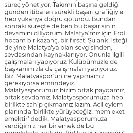
süreç yönetiyor. Takımın başına geldiği
günden itibaren sürekli başarı grafiğiyle
hep yukarıya doğru götürdü. Bundan
sonraki süreçte de ben bu başarısının
devamını diliyorum. Malatya’mız için Erol
hocam bir kazanç, bir fırsat. Şu anki isteği
de yine Malatya’ya olan sevgisinden,
sevdasından kaynaklanıyor. Onunla ilgili
çalışmaları yapıyoruz. Kulübümüzle de
başkanımızla da çalışmaları yapıyoruz.
Biz, Malatyaspor’un ne yapmamız
gerekiyorsa emrindeyiz.
Malatyasporumuz bizim ortak paydamız,
ortak sevdamız. Malatyasporumuza hep
birlikte sahip çıkmamız lazım. Acil eylem
planında ’birlikte yürüyeceğiz, memleket
emektir’ dedik. Malatyasporumuza
verdiğimiz her bir emek de bu
memlekete katkıdır. Birlikte yürüyeceğiz"