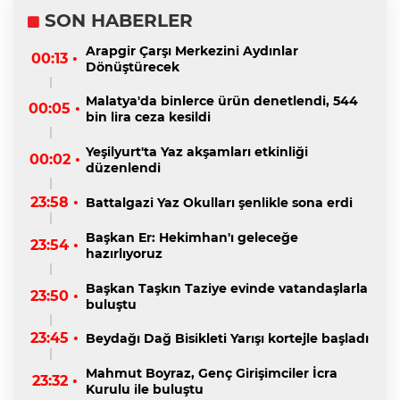
SON HABERLER
Arapgir Çarşı Merkezini Aydınlar
00:13 •
Dönüştürecek
Malatya'da binlerce ürün denetlendi, 544
00:05 •
bin lira ceza kesildi
Yeşilyurt'ta Yaz akşamları etkinliği
00:02 •
düzenlendi
23:58 •
Battalgazi Yaz Okulları şenlikle sona erdi
Başkan Er: Hekimhan'ı geleceğe
23:54 •
hazırlıyoruz
Başkan Taşkın Taziye evinde vatandaşlarla
23:50 •
buluştu
23:45 •
Beydağı Dağ Bisikleti Yarışı kortejle başladı
Mahmut Boyraz, Genç Girişimciler İcra
23:32 •
Kurulu ile buluştu