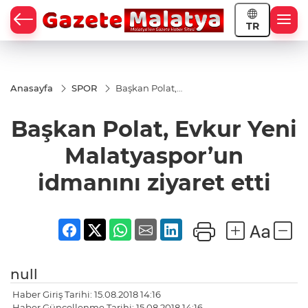
TR
Anasayfa
SPOR
Başkan Polat,
Evkur Yeni
Malatyaspor’un
Başkan Polat, Evkur Yeni
idmanını
ziyaret etti
Malatyaspor’un
idmanını ziyaret etti
null
Haber Giriş Tarihi: 15.08.2018 14:16
Haber Güncellenme Tarihi: 15.08.2018 14:16