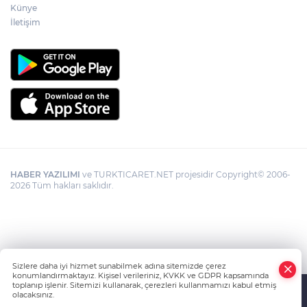
Künye
İletişim
HABER YAZILIMI
ve TURKTICARET.NET projesidir Copyright© 2006-
2026 Tüm hakları saklıdır.
Sizlere daha iyi hizmet sunabilmek adına sitemizde çerez
konumlandırmaktayız. Kişisel verileriniz, KVKK ve GDPR kapsamında
toplanıp işlenir. Sitemizi kullanarak, çerezleri kullanmamızı kabul etmiş
olacaksınız.
Anasayfa
Haber Ara
Yazarlar
İhbar Hattı