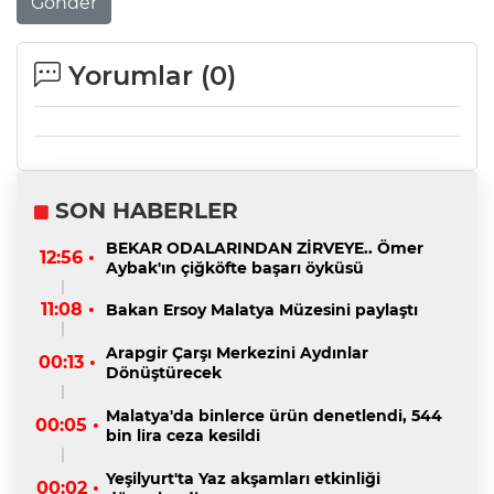
Gönder
Yorumlar (
0
)
SON HABERLER
BEKAR ODALARINDAN ZİRVEYE.. Ömer
12:56 •
Aybak'ın çiğköfte başarı öyküsü
11:08 •
Bakan Ersoy Malatya Müzesini paylaştı
Arapgir Çarşı Merkezini Aydınlar
00:13 •
Dönüştürecek
Malatya'da binlerce ürün denetlendi, 544
00:05 •
bin lira ceza kesildi
Yeşilyurt'ta Yaz akşamları etkinliği
00:02 •