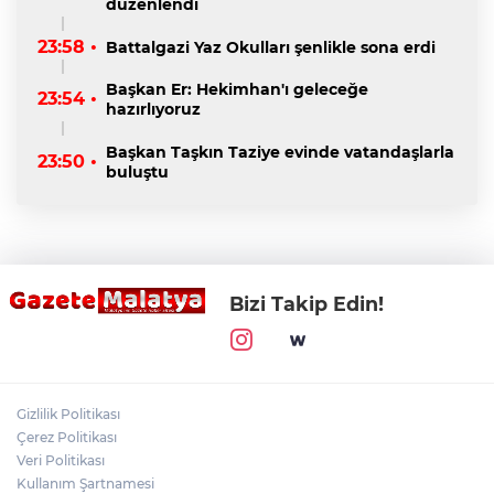
düzenlendi
23:58 •
Battalgazi Yaz Okulları şenlikle sona erdi
Başkan Er: Hekimhan'ı geleceğe
23:54 •
hazırlıyoruz
Başkan Taşkın Taziye evinde vatandaşlarla
23:50 •
buluştu
Bizi Takip Edin!
Gizlilik Politikası
Çerez Politikası
Veri Politikası
Kullanım Şartnamesi