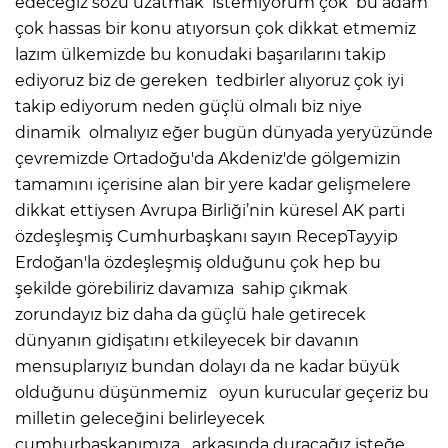
edeceğiz sözü uzatmak istemiyorum çok bu adam
çok hassas bir konu atıyorsun çok dikkat etmemiz
lazım ülkemizde bu konudaki başarılarını takip
ediyoruz biz de gereken tedbirler alıyoruz çok iyi
takip ediyorum neden güçlü olmalı biz niye
dinamik olmalıyız eğer bugün dünyada yeryüzünde
çevremizde Ortadoğu'da Akdeniz'de gölgemizin
tamamını içerisine alan bir yere kadar gelişmelere
dikkat ettiysen Avrupa Birliği’nin küresel AK parti
özdeşleşmiş Cumhurbaşkanı sayın RecepTayyip
Erdoğan'la özdeşleşmiş olduğunu çok hep bu
şekilde görebiliriz davamıza sahip çıkmak
zorundayız biz daha da güçlü hale getirecek
dünyanın gidişatını etkileyecek bir davanın
mensuplarıyız bundan dolayı da ne kadar büyük
olduğunu düşünmemiz oyun kurucular geçeriz bu
milletin geleceğini belirleyecek
cumhurbaşkanımıza arkasında duracağız isteğe