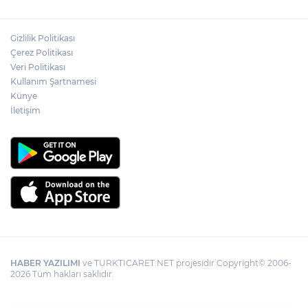
Gizlilik Politikası
Çerez Politikası
Veri Politikası
Kullanım Şartnamesi
Künye
İletişim
HABER YAZILIMI
ve TURKTICARET.NET projesidir Copyright© 2006-
2026 Tüm hakları saklıdır.