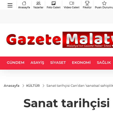
Anasayfa
Yazarlar
Foto Galeri
Video Galeri
Fikstür
Puan Durum
GÜNDEM
ASAYİŞ
SİYASET
EKONOMİ
SAĞLIK
Anasayfa
KÜLTÜR
Sanat tarihçisi Can'dan 'sanatsal sahiplik
Sanat tarihçisi