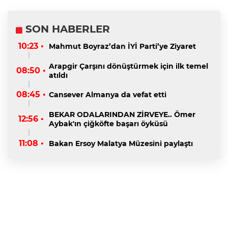
SON HABERLER
10:23 •
Mahmut Boyraz’dan İYİ Parti’ye Ziyaret
Arapgir Çarşını dönüştürmek için ilk temel
08:50 •
atıldı
08:45 •
Cansever Almanya da vefat etti
BEKAR ODALARINDAN ZİRVEYE.. Ömer
12:56 •
Aybak'ın çiğköfte başarı öyküsü
11:08 •
Bakan Ersoy Malatya Müzesini paylaştı