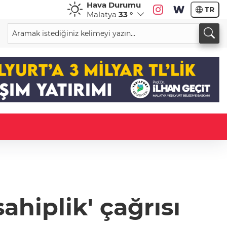
Hava Durumu
TR
Malatya
33 °
ahiplik' çağrısı