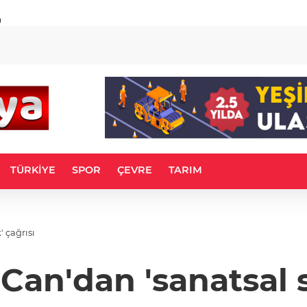
u
TÜRKİYE
SPOR
ÇEVRE
TARIM
' çağrısı
 Can'dan 'sanatsal s