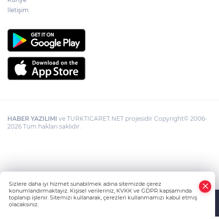
İletişim
HABER YAZILIMI
ve TURKTICARET.NET projesidir Copyright© 2006-
2026 Tüm hakları saklıdır.
Sizlere daha iyi hizmet sunabilmek adına sitemizde çerez
konumlandırmaktayız. Kişisel verileriniz, KVKK ve GDPR kapsamında
toplanıp işlenir. Sitemizi kullanarak, çerezleri kullanmamızı kabul etmiş
olacaksınız.
Anasayfa
Haber Ara
Yazarlar
İhbar Hattı