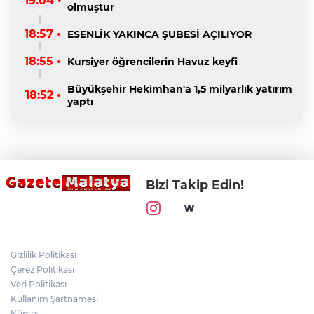
19:04 •
olmuştur
18:57 •
ESENLİK YAKINCA ŞUBESİ AÇILIYOR
18:55 •
Kursiyer öğrencilerin Havuz keyfi
Büyükşehir Hekimhan'a 1,5 milyarlık yatırım
18:52 •
yaptı
Bizi Takip Edin!
Gizlilik Politikası
Çerez Politikası
Veri Politikası
Kullanım Şartnamesi
Künye