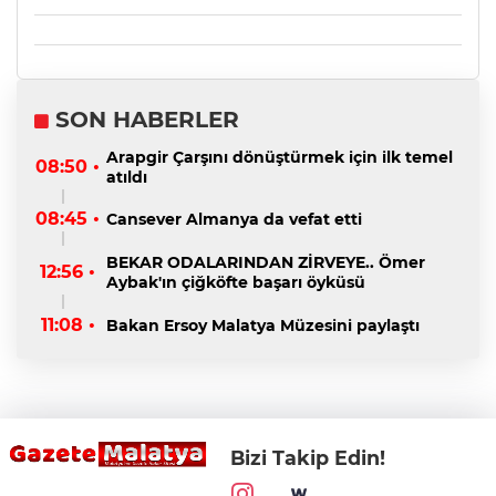
SON HABERLER
Arapgir Çarşını dönüştürmek için ilk temel
08:50 •
atıldı
08:45 •
Cansever Almanya da vefat etti
BEKAR ODALARINDAN ZİRVEYE.. Ömer
12:56 •
Aybak'ın çiğköfte başarı öyküsü
11:08 •
Bakan Ersoy Malatya Müzesini paylaştı
Bizi Takip Edin!