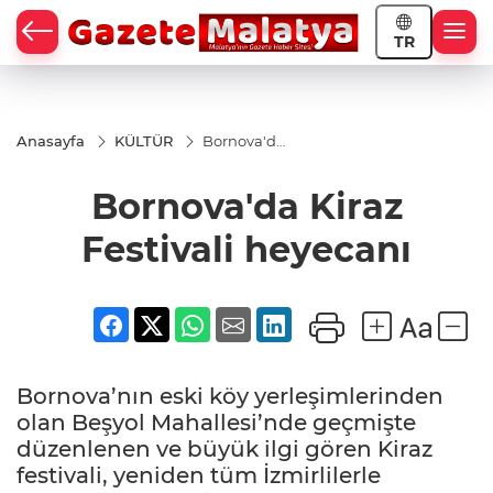
TR
Anasayfa
KÜLTÜR
Bornova'da
Kiraz
Festivali
Bornova'da Kiraz
heyecanı
Festivali heyecanı
Bornova’nın eski köy yerleşimlerinden
olan Beşyol Mahallesi’nde geçmişte
düzenlenen ve büyük ilgi gören Kiraz
festivali, yeniden tüm İzmirlilerle