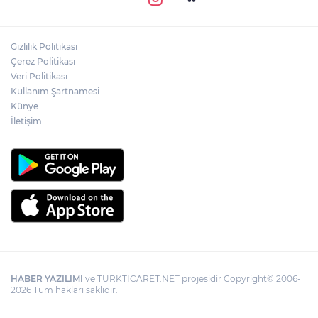
Gizlilik Politikası
Çerez Politikası
Veri Politikası
Kullanım Şartnamesi
Künye
İletişim
HABER YAZILIMI
ve TURKTICARET.NET projesidir Copyright© 2006-
2026 Tüm hakları saklıdır.