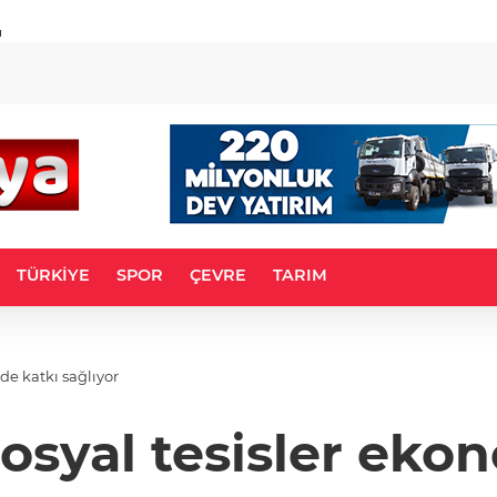
u
TÜRKİYE
SPOR
ÇEVRE
TARIM
 de katkı sağlıyor
 sosyal tesisler eko