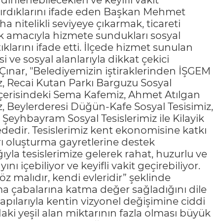
inlenebilecekleri ve keyifli vakit
 artırdıklarını ifade eden Başkan Mehmet
a nitelikli seviyeye çıkarmak, ticareti
amacıyla hizmete sundukları sosyal
ıklarını ifade etti. İlçede hizmet sunulan
si ve sosyal alanlarıyla dikkat çekici
Çınar, "Belediyemizin iştiraklerinden İŞGEM
iz, Recai Kutan Parkı Barguzu Sosyal
 içerisindeki Sema Kafemiz, Ahmet Atılgan
iz, Beylerderesi Düğün-Kafe Sosyal Tesisimiz,
 Şeyhbayram Sosyal Tesislerimiz ile Kilayik
dedir. Tesislerimiz kent ekonomisine katkı
ı oluşturma gayretlerine destek
yla tesislerimize gelerek rahat, huzurlu ve
nı içebiliyor ve keyifli vakit geçirebiliyor.
z malıdır, kendi evleridir” şeklinde
ma çabalarına katma değer sağladığını dile
apılarıyla kentin vizyonel değişimine ciddi
daki yeşil alan miktarının fazla olması büyük