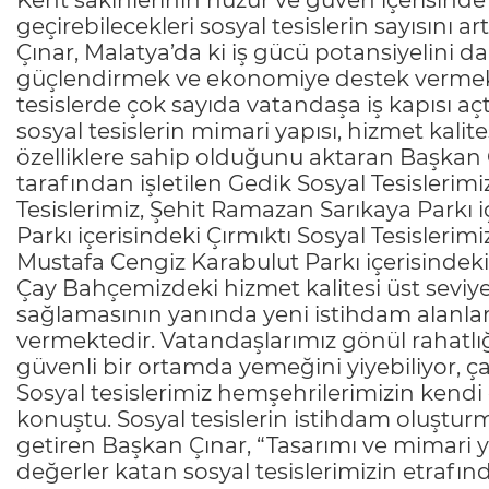
Kent sakinlerinin huzur ve güven içerisinde d
geçirebilecekleri sosyal tesislerin sayısını
Çınar, Malatya’da ki iş gücü potansiyelini dah
güçlendirmek ve ekonomiye destek vermek 
tesislerde çok sayıda vatandaşa iş kapısı açt
sosyal tesislerin mimari yapısı, hizmet kalite
özelliklere sahip olduğunu aktaran Başkan 
tarafından işletilen Gedik Sosyal Tesislerim
Tesislerimiz, Şehit Ramazan Sarıkaya Parkı
Parkı içerisindeki Çırmıktı Sosyal Tesislerim
Mustafa Cengiz Karabulut Parkı içerisindeki
Çay Bahçemizdeki hizmet kalitesi üst seviye
sağlamasının yanında yeni istihdam alanlar
vermektedir. Vatandaşlarımız gönül rahatlığı
güvenli bir ortamda yemeğini yiyebiliyor, çayı
Sosyal tesislerimiz hemşehrilerimizin kendi ö
konuştu. Sosyal tesislerin istihdam oluştur
getiren Başkan Çınar, “Tasarımı ve mimari y
değerler katan sosyal tesislerimizin etrafın