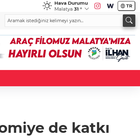
Hava Durumu
TR
Malatya
31 °
nomiye de katkı