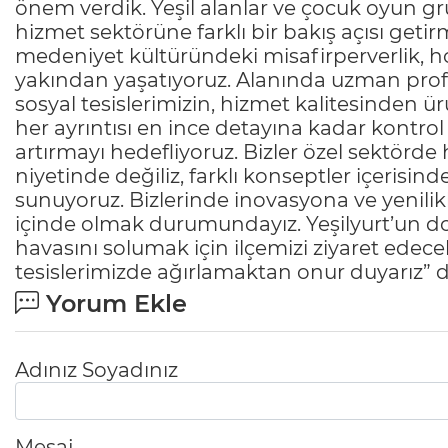
önem verdik. Yeşil alanlar ve çocuk oyun gru
hizmet sektörüne farklı bir bakış açısı geti
medeniyet kültüründeki misafirperverlik, hoş
yakından yaşatıyoruz. Alanında uzman prof
sosyal tesislerimizin, hizmet kalitesinden 
her ayrıntısı en ince detayına kadar kontrol 
artırmayı hedefliyoruz. Bizler özel sektörd
niyetinde değiliz, farklı konseptler içerisin
sunuyoruz. Bizlerinde inovasyona ve yenilik
içinde olmak durumundayız. Yeşilyurt’un do
havasını solumak için ilçemizi ziyaret edecek
tesislerimizde ağırlamaktan onur duyarız” 
Yorum Ekle
Adınız Soyadınız
Mesaj