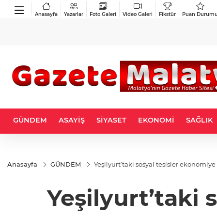
Anasayfa
Yazarlar
Foto Galeri
Video Galeri
Fikstür
Puan Durum
GÜNDEM
ASAYİŞ
SİYASET
EKONOMİ
SAĞLIK
Anasayfa
GÜNDEM
Yeşilyurt’taki sosyal tesisler ekonomiye
Yeşilyurt’taki