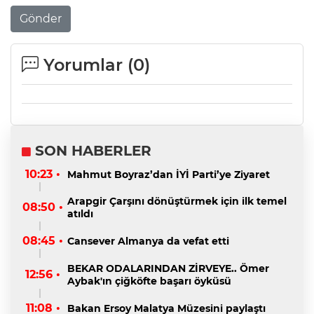
Gönder
Yorumlar (
0
)
SON HABERLER
10:23 •
Mahmut Boyraz’dan İYİ Parti’ye Ziyaret
Arapgir Çarşını dönüştürmek için ilk temel
08:50 •
atıldı
08:45 •
Cansever Almanya da vefat etti
BEKAR ODALARINDAN ZİRVEYE.. Ömer
12:56 •
Aybak'ın çiğköfte başarı öyküsü
11:08 •
Bakan Ersoy Malatya Müzesini paylaştı