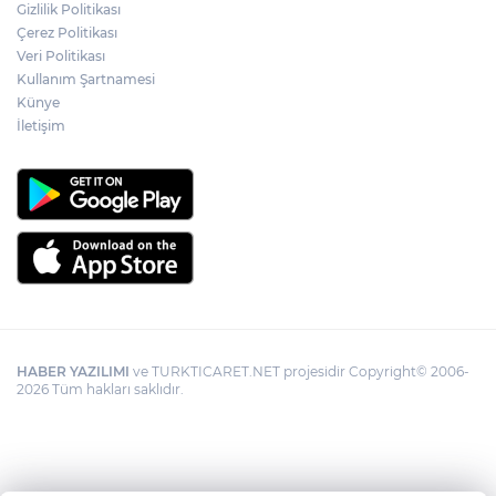
Gizlilik Politikası
Çerez Politikası
Veri Politikası
Kullanım Şartnamesi
Künye
İletişim
HABER YAZILIMI
ve TURKTICARET.NET projesidir Copyright© 2006-
2026 Tüm hakları saklıdır.