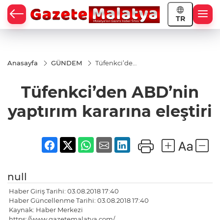
TR
Anasayfa
GÜNDEM
Tüfenkci’den
ABD’nin
yaptırım
Tüfenkci’den ABD’nin
kararına
eleştiri
yaptırım kararına eleştiri
null
Haber Giriş Tarihi: 03.08.2018 17:40
Haber Güncellenme Tarihi: 03.08.2018 17:40
Kaynak: Haber Merkezi
https://www.gazetemalatya.com/