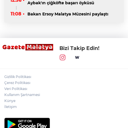
12:56 •
Aybak'ın çiğköfte başarı öyküsü
11:08 •
Bakan Ersoy Malatya Müzesini paylaştı
Bizi Takip Edin!
Gizlilik Politikası
Çerez Politikası
Veri Politikası
Kullanım Şartnamesi
Künye
İletişim