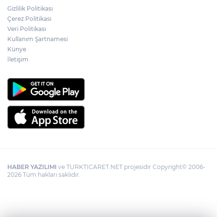
Gizlilik Politikası
Çerez Politikası
Veri Politikası
Kullanım Şartnamesi
Künye
İletişim
HABER YAZILIMI
ve TURKTICARET.NET projesidir Copyright© 2006-
2026 Tüm hakları saklıdır.