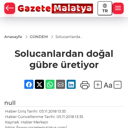
TR
Anasayfa
GÜNDEM
Solucanlardan
doğal gübre
üretiyor
Solucanlardan doğal
gübre üretiyor
null
Haber Giriş Tarihi: 05.11.2018 13:35
Haber Güncellenme Tarihi: 05.11.2018 13:35
Kaynak: Haber Merkezi
https://www.gazetemalatya.com/