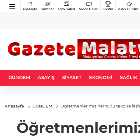
Anasayfa
Yazarlar
Foto Galeri
Video Galeri
Fikstür
Puan Durum
GÜNDEM
ASAYİŞ
SİYASET
EKONOMİ
SAĞLIK
Anasayfa
GÜNDEM
Öğretmenlerimiz her türlü takdire fazlas
Öğretmenlerimiz 