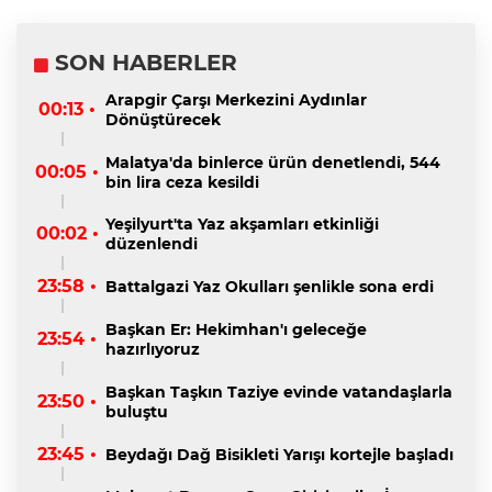
SON HABERLER
Arapgir Çarşı Merkezini Aydınlar
00:13 •
Dönüştürecek
Malatya'da binlerce ürün denetlendi, 544
00:05 •
bin lira ceza kesildi
Yeşilyurt'ta Yaz akşamları etkinliği
00:02 •
düzenlendi
23:58 •
Battalgazi Yaz Okulları şenlikle sona erdi
Başkan Er: Hekimhan'ı geleceğe
23:54 •
hazırlıyoruz
Başkan Taşkın Taziye evinde vatandaşlarla
23:50 •
buluştu
23:45 •
Beydağı Dağ Bisikleti Yarışı kortejle başladı