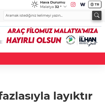
Hava Durumu
TR
Malatya
32 °
zlasıyla layıktır