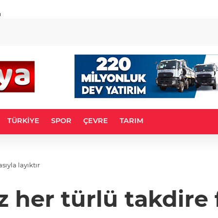
u
TÜRKİYE
SPOR
ÇEVRE
TARIM
ıyla layıktır
her türlü takdire fa