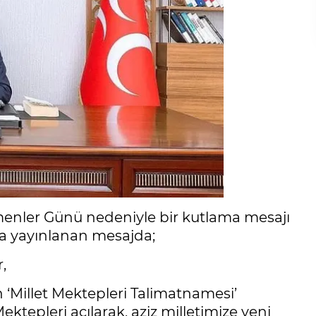
enler Günü nedeniyle bir kutlama mesajı
la yayınlanan mesajda;
,
 ‘Millet Mektepleri Talimatnamesi’
ktepleri açılarak, aziz milletimize yeni