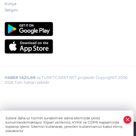
Künye
İletişim
HABER YAZILIMI
ve TURKTICARET.NET projesidir Copyright© 2006-
2026 Tüm hakları saklıdır.
Sizlere daha iyi hizmet sunabilmek adına sitemizde çerez
konumlandırmaktayız. Kişisel verileriniz, KVKK ve GDPR kapsamında
toplanıp işlenir. Sitemizi kullanarak, çerezleri kullanmamızı kabul etmiş
olacaksınız.
Anasayfa
Haber Ara
Yazarlar
İhbar Hattı