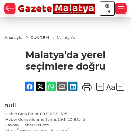
TR
Anasayfa
GÜNDEM
Malatya’da
yerel
seçimlere
Malatya’da yerel
doğru
seçimlere doğru
null
Haber Giriş Tarihi: 09.11.2018 15:15
Haber Güncellenme Tarihi: 09.11.2018 15:15
Kaynak: Haber Merkezi
https://www.gazetemalatya.com/