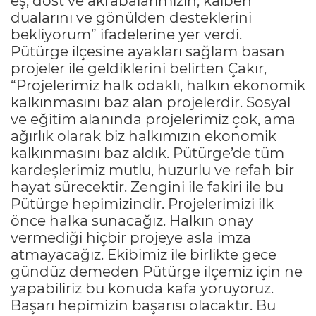
eş, dost ve akrabalarımızın, kalben
dualarını ve gönülden desteklerini
bekliyorum” ifadelerine yer verdi.
Pütürge ilçesine ayakları sağlam basan
projeler ile geldiklerini belirten Çakır,
“Projelerimiz halk odaklı, halkın ekonomik
kalkınmasını baz alan projelerdir. Sosyal
ve eğitim alanında projelerimiz çok, ama
ağırlık olarak biz halkımızın ekonomik
kalkınmasını baz aldık. Pütürge’de tüm
kardeşlerimiz mutlu, huzurlu ve refah bir
hayat sürecektir. Zengini ile fakiri ile bu
Pütürge hepimizindir. Projelerimizi ilk
önce halka sunacağız. Halkın onay
vermediği hiçbir projeye asla imza
atmayacağız. Ekibimiz ile birlikte gece
gündüz demeden Pütürge ilçemiz için ne
yapabiliriz bu konuda kafa yoruyoruz.
Başarı hepimizin başarısı olacaktır. Bu