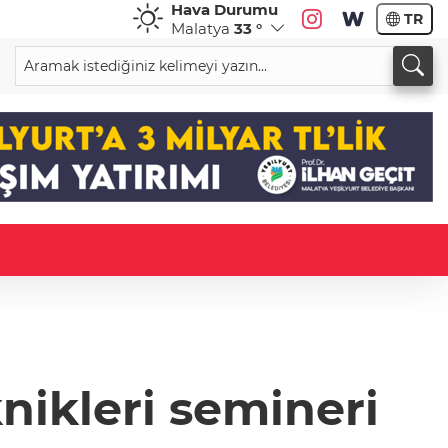
Hava Durumu
TR
Malatya
33 °
ikleri semineri