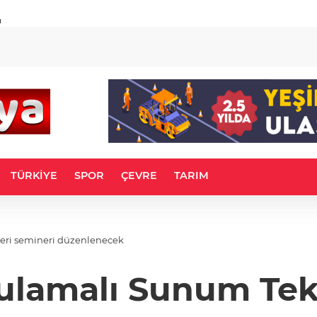
u
TÜRKİYE
SPOR
ÇEVRE
TARIM
eri semineri düzenlenecek
ulamalı Sunum Tekn