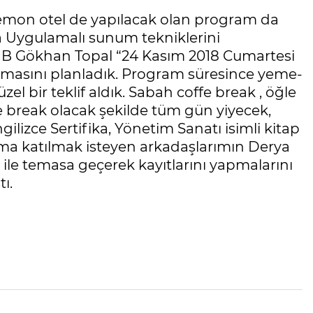
mon otel de yapılacak olan program da
da Uygulamalı sunum tekniklerini
ü B Gökhan Topal “24 Kasım 2018 Cumartesi
asını planladık. Program süresince yeme-
zel bir teklif aldık. Sabah coffe break , öğle
 break olacak şekilde tüm gün yiyecek,
gilizce Sertifika, Yönetim Sanatı isimli kitap
ma katılmak isteyen arkadaşlarımın Derya
ile temasa geçerek kayıtlarını yapmalarını
ı.