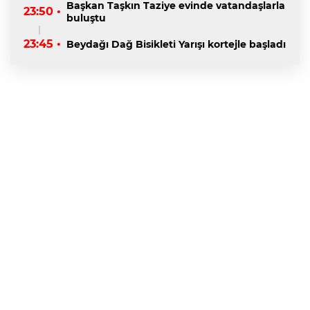
Başkan Taşkın Taziye evinde vatandaşlarla
23:50 •
buluştu
23:45 •
Beydağı Dağ Bisikleti Yarışı kortejle başladı