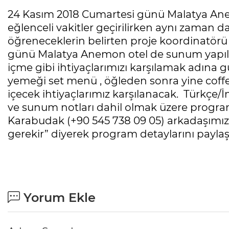
24 Kasım 2018 Cumartesi günü Malatya Ane
eğlenceli vakitler geçirilirken aynı zaman 
öğreneceklerin belirten proje koordinatör
günü Malatya Anemon otel de sunum yapılm
içme gibi ihtiyaçlarımızı karşılamak adına gü
yemeği set menü , öğleden sonra yine coffe
içecek ihtiyaçlarımız karşılanacak. Türkçe/İn
ve sunum notları dahil olmak üzere progra
Karabudak (+90 545 738 09 05) arkadaşımız 
gerekir” diyerek program detaylarını paylaşt
Yorum Ekle