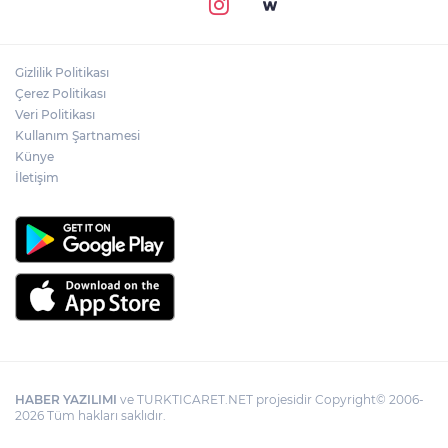
Gizlilik Politikası
Çerez Politikası
Veri Politikası
Kullanım Şartnamesi
Künye
İletişim
HABER YAZILIMI
ve TURKTICARET.NET projesidir Copyright© 2006-
2026 Tüm hakları saklıdır.