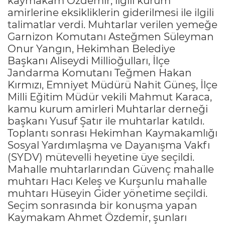
kaymakam Özdemir, ilgili kurum
amirlerine eksikliklerin giderilmesi ile ilgili
talimatlar verdi. Muhtarlar verilen yemeğe
Garnizon Komutanı Asteğmen Süleyman
Onur Yangın, Hekimhan Belediye
Başkanı Aliseydi Millioğulları, İlçe
Jandarma Komutanı Teğmen Hakan
Kırmızı, Emniyet Müdürü Nahit Güneş, İlçe
Milli Eğitim Müdür vekili Mahmut Karaca,
kamu kurum amirleri Muhtarlar derneği
başkanı Yusuf Şatır ile muhtarlar katıldı.
Toplantı sonrası Hekimhan Kaymakamlığı
Sosyal Yardımlaşma ve Dayanışma Vakfı
(SYDV) mütevelli heyetine üye seçildi.
Mahalle muhtarlarından Güvenç mahalle
muhtarı Hacı Keleş ve Kurşunlu mahalle
muhtarı Hüseyin Gider yönetime seçildi.
Seçim sonrasında bir konuşma yapan
Kaymakam Ahmet Özdemir, şunları