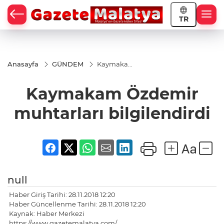
TR
Anasayfa
GÜNDEM
Kaymakam
Özdemir
muhtarları
Kaymakam Özdemir
bilgilendirdi
muhtarları bilgilendirdi
null
Haber Giriş Tarihi: 28.11.2018 12:20
Haber Güncellenme Tarihi: 28.11.2018 12:20
Kaynak: Haber Merkezi
https://www.gazetemalatya.com/