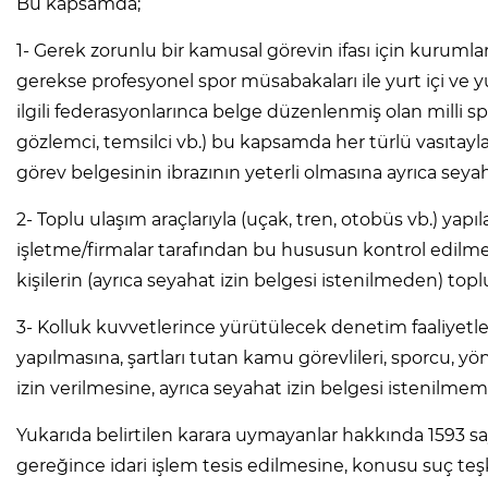
Bu kapsamda;
1- Gerek zorunlu bir kamusal görevin ifası için kurumla
gerekse profesyonel spor müsabakaları ile yurt içi ve 
ilgili federasyonlarınca belge düzenlenmiş olan milli sp
gözlemci, temsilci vb.) bu kapsamda her türlü vasıtayla
görev belgesinin ibrazının yeterli olmasına ayrıca seya
2- Toplu ulaşım araçlarıyla (uçak, tren, otobüs vb.) yap
işletme/firmalar tarafından bu hususun kontrol edilme
kişilerin (ayrıca seyahat izin belgesi istenilmeden) top
3- Kolluk kuvvetlerince yürütülecek denetim faaliyetle
yapılmasına, şartları tutan kamu görevlileri, sporcu, yön
izin verilmesine, ayrıca seyahat izin belgesi istenilmem
Yukarıda belirtilen karara uymayanlar hakkında 1593 s
gereğince idari işlem tesis edilmesine, konusu suç teşki