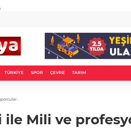
u
TÜRKİYE
SPOR
ÇEVRE
TARIM
sporcular…
ile Mili ve profes