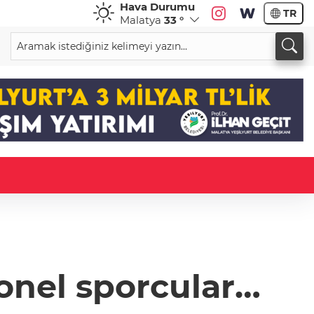
Hava Durumu
TR
Malatya
33 °
yonel sporcular…