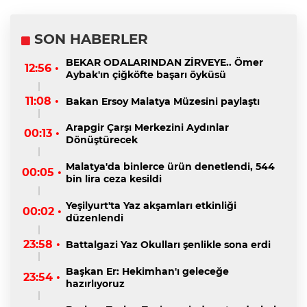
SON HABERLER
BEKAR ODALARINDAN ZİRVEYE.. Ömer
12:56 •
Aybak'ın çiğköfte başarı öyküsü
11:08 •
Bakan Ersoy Malatya Müzesini paylaştı
Arapgir Çarşı Merkezini Aydınlar
00:13 •
Dönüştürecek
Malatya'da binlerce ürün denetlendi, 544
00:05 •
bin lira ceza kesildi
Yeşilyurt'ta Yaz akşamları etkinliği
00:02 •
düzenlendi
23:58 •
Battalgazi Yaz Okulları şenlikle sona erdi
Başkan Er: Hekimhan'ı geleceğe
23:54 •
hazırlıyoruz