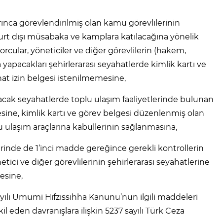
rınca görevlendirilmiş olan kamu görevlilerinin
yurt dışı müsabaka ve kamplara katılacağına yönelik
orcular, yöneticiler ve diğer görevlilerin (hakem,
 yapacakları şehirlerarası seyahatlerde kimlik kartı ve
hat izin belgesi istenilmemesine,
ılacak seyahatlerde toplu ulaşım faaliyetlerinde bulunan
sine, kimlik kartı ve görev belgesi düzenlenmiş olan
lu ulaşım araçlarına kabullerinin sağlanmasına,
rinde de 1’inci madde gereğince gerekli kontrollerin
etici ve diğer görevlilerinin şehirlerarası seyahatlerine
esine,
ayılı Umumi Hıfzıssıhha Kanunu’nun ilgili maddeleri
l eden davranışlara ilişkin 5237 sayılı Türk Ceza