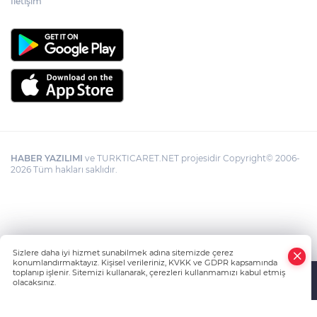
İletişim
HABER YAZILIMI
ve TURKTICARET.NET projesidir Copyright© 2006-
2026 Tüm hakları saklıdır.
Sizlere daha iyi hizmet sunabilmek adına sitemizde çerez
konumlandırmaktayız. Kişisel verileriniz, KVKK ve GDPR kapsamında
toplanıp işlenir. Sitemizi kullanarak, çerezleri kullanmamızı kabul etmiş
olacaksınız.
Anasayfa
Haber Ara
Yazarlar
İhbar Hattı