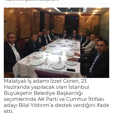
Malatyalı İş adamı İzzet Gören, 23
Haziranda yapılacak olan İstanbul
Büyükşehir Belediye Başkanlığı
seçimlerinde AK Parti ve Cumhur İttifakı
adayı Bilal Yıldırım’a destek verdiğini ifade
etti.