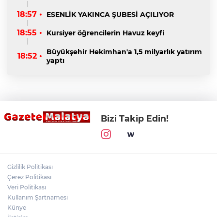
18:57 •
ESENLİK YAKINCA ŞUBESİ AÇILIYOR
18:55 •
Kursiyer öğrencilerin Havuz keyfi
Büyükşehir Hekimhan'a 1,5 milyarlık yatırım
18:52 •
yaptı
Bizi Takip Edin!
Gizlilik Politikası
Çerez Politikası
Veri Politikası
Kullanım Şartnamesi
Künye