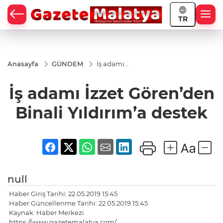
TR
Anasayfa
GÜNDEM
İş adamı
İzzet
Gören’den
İş adamı İzzet Gören’den
Binali
Yıldırım’a
destek
Binali Yıldırım’a destek
null
Haber Giriş Tarihi: 22.05.2019 15:45
Haber Güncellenme Tarihi: 22.05.2019 15:45
Kaynak: Haber Merkezi
https://www.gazetemalatya.com/