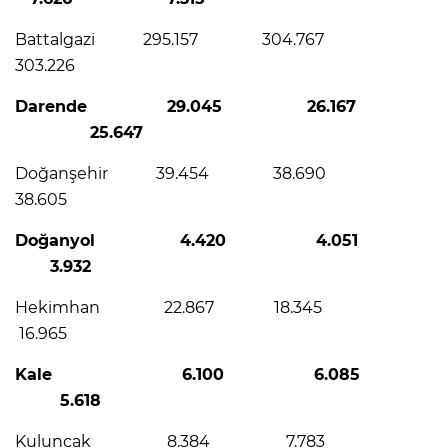
Battalgazi 295.157 304.767
303.226
Darende 29.045 26.167
25.647
Doğanşehir 39.454 38.690
38.605
Doğanyol 4.420 4.051
3.932
Hekimhan 22.867 18.345
16.965
Kale 6.100 6.085
5.618
Kuluncak 8.384 7.783