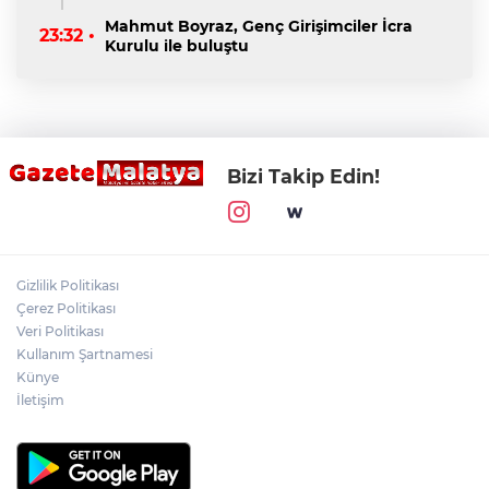
Mahmut Boyraz, Genç Girişimciler İcra
23:32 •
Kurulu ile buluştu
Bizi Takip Edin!
Gizlilik Politikası
Çerez Politikası
Veri Politikası
Kullanım Şartnamesi
Künye
İletişim