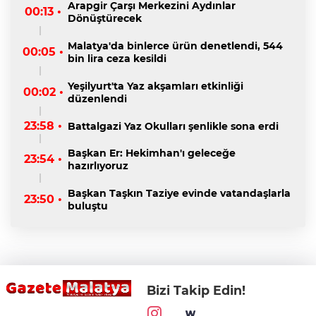
Arapgir Çarşı Merkezini Aydınlar
00:13 •
Dönüştürecek
Malatya'da binlerce ürün denetlendi, 544
00:05 •
bin lira ceza kesildi
Yeşilyurt'ta Yaz akşamları etkinliği
00:02 •
düzenlendi
23:58 •
Battalgazi Yaz Okulları şenlikle sona erdi
Başkan Er: Hekimhan'ı geleceğe
23:54 •
hazırlıyoruz
Başkan Taşkın Taziye evinde vatandaşlarla
23:50 •
buluştu
Bizi Takip Edin!