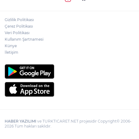
Gizlilik Politikası
Çerez Politikası
Veri Politikası
Kullanım Şartnamesi
Künye
İletişim
HABER YAZILIMI
ve TURKTICARET.NET projesidir Copyright© 2006-
2026 Tüm hakları saklıdır.