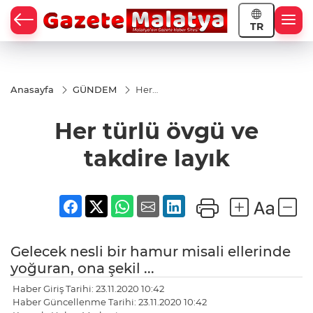
TR
Anasayfa
GÜNDEM
Her
türlü
övgü
Her türlü övgü ve
ve
takdire
layık
takdire layık
Gelecek nesli bir hamur misali ellerinde
yoğuran, ona şekil ...
Haber Giriş Tarihi: 23.11.2020 10:42
Haber Güncellenme Tarihi: 23.11.2020 10:42