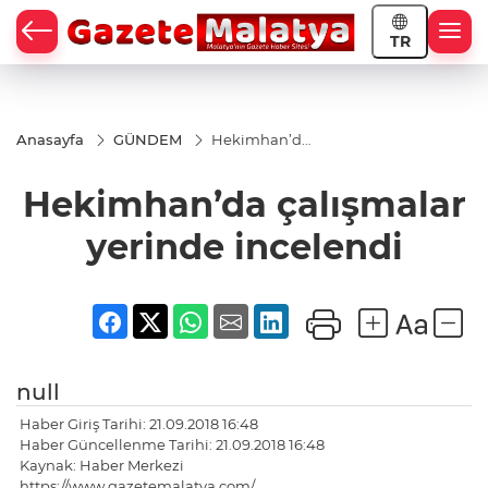
TR
Anasayfa
GÜNDEM
Hekimhan’da
çalışmalar
yerinde
Hekimhan’da çalışmalar
incelendi
yerinde incelendi
null
Haber Giriş Tarihi: 21.09.2018 16:48
Haber Güncellenme Tarihi: 21.09.2018 16:48
Kaynak: Haber Merkezi
https://www.gazetemalatya.com/