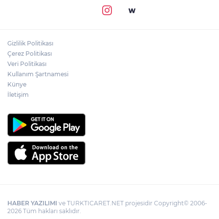
Gizlilik Politikası
Çerez Politikası
Veri Politikası
Kullanım Şartnamesi
Künye
İletişim
HABER YAZILIMI
ve TURKTICARET.NET projesidir Copyright© 2006-
2026 Tüm hakları saklıdır.