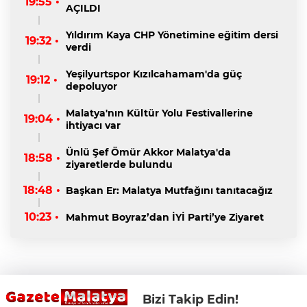
19:55 •
AÇILDI
Yıldırım Kaya CHP Yönetimine eğitim dersi
19:32 •
verdi
Yeşilyurtspor Kızılcahamam'da güç
19:12 •
depoluyor
Malatya'nın Kültür Yolu Festivallerine
19:04 •
ihtiyacı var
Ünlü Şef Ömür Akkor Malatya'da
18:58 •
ziyaretlerde bulundu
18:48 •
Başkan Er: Malatya Mutfağını tanıtacağız
10:23 •
Mahmut Boyraz’dan İYİ Parti’ye Ziyaret
Bizi Takip Edin!