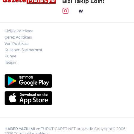
Bizi Takip Edin!
Gizlilik Politikası
Çerez Politikası
Veri Politikası
Kullanım Şartnamesi
Künye
İletişim
HABER YAZILIMI
ve TURKTICARET.NET projesidir Copyright© 2006-
2026 Tüm hakları saklıdır.