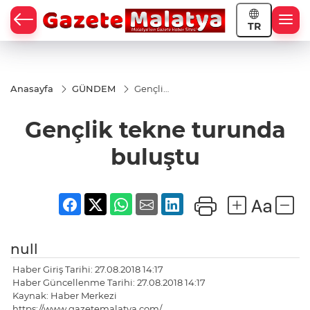
TR
Anasayfa
GÜNDEM
Gençlik
tekne
turunda
Gençlik tekne turunda
buluştu
buluştu
null
Haber Giriş Tarihi: 27.08.2018 14:17
Haber Güncellenme Tarihi: 27.08.2018 14:17
Kaynak: Haber Merkezi
https://www.gazetemalatya.com/