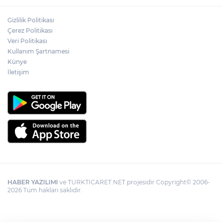
Gizlilik Politikası
Çerez Politikası
Veri Politikası
Kullanım Şartnamesi
Künye
İletişim
HABER YAZILIMI
ve TURKTICARET.NET projesidir Copyright© 2006-
2026 Tüm hakları saklıdır.