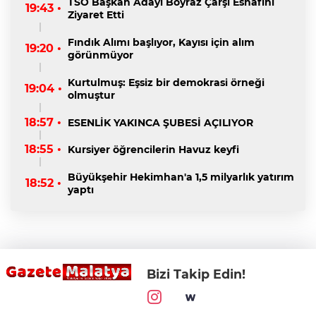
TSO Başkan Adayı Boyraz Çarşı Esnafını
19:43 •
Ziyaret Etti
Fındık Alımı başlıyor, Kayısı için alım
19:20 •
görünmüyor
Kurtulmuş: Eşsiz bir demokrasi örneği
19:04 •
olmuştur
18:57 •
ESENLİK YAKINCA ŞUBESİ AÇILIYOR
18:55 •
Kursiyer öğrencilerin Havuz keyfi
Büyükşehir Hekimhan'a 1,5 milyarlık yatırım
18:52 •
yaptı
Bizi Takip Edin!