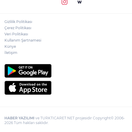
Gizlilik Politikası
Çerez Politikası
Veri Politikası
Kullanım Şartnamesi
Künye
İletişim
HABER YAZILIMI
ve TURKTICARET.NET projesidir Copyright© 2006-
2026 Tüm hakları saklıdır.