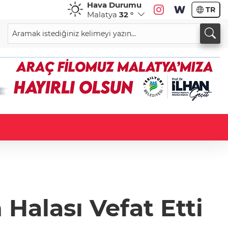
Hava Durumu
TR
Malatya
32 °
Halası Vefat Etti