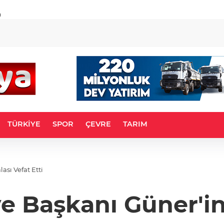
u
TÜRKİYE
SPOR
ÇEVRE
TARIM
sı Vefat Etti
 Başkanı Güner'in 