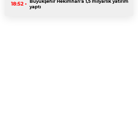
Büyükşehir Hekimhan'a 1,5 milyarlık yatırım
18:52 •
yaptı