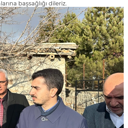
rına başsağlığı dileriz.