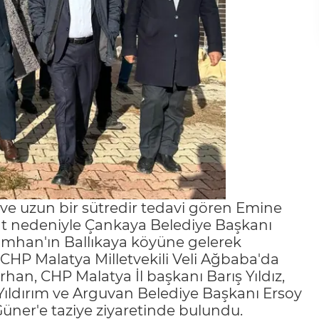
ve uzun bir sütredir tedavi gören Emine
fat nedeniyle Çankaya Belediye Başkanı
kimhan'ın Ballıkaya köyüne gelerek
 CHP Malatya Milletvekili Veli Ağbaba'da
han, CHP Malatya İl başkanı Barış Yıldız,
ıldırım ve Arguvan Belediye Başkanı Ersoy
 Güner'e taziye ziyaretinde bulundu.