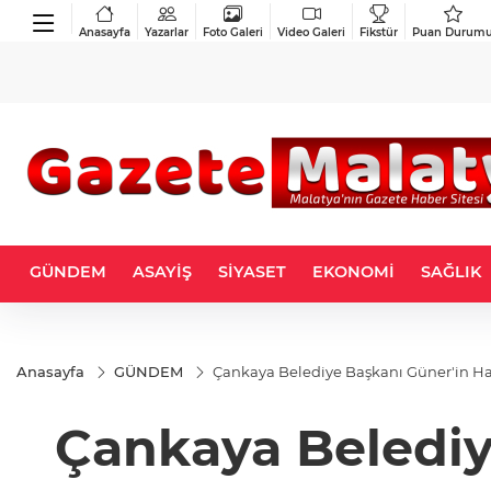
Anasayfa
Yazarlar
Foto Galeri
Video Galeri
Fikstür
Puan Durum
GÜNDEM
ASAYİŞ
SİYASET
EKONOMİ
SAĞLIK
Anasayfa
GÜNDEM
Çankaya Belediye Başkanı Güner'in Hala
Çankaya Belediye