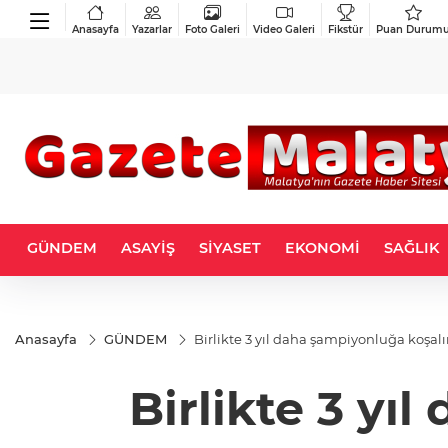
Anasayfa
Yazarlar
Foto Galeri
Video Galeri
Fikstür
Puan Durum
GÜNDEM
ASAYİŞ
SİYASET
EKONOMİ
SAĞLIK
Anasayfa
GÜNDEM
Birlikte 3 yıl daha şampiyonluğa koşal
Birlikte 3 yı