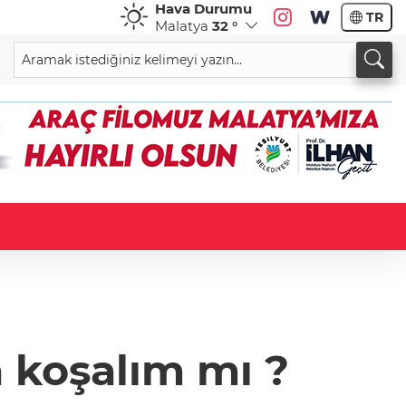
Hava Durumu
TR
Malatya
32 °
a koşalım mı ?