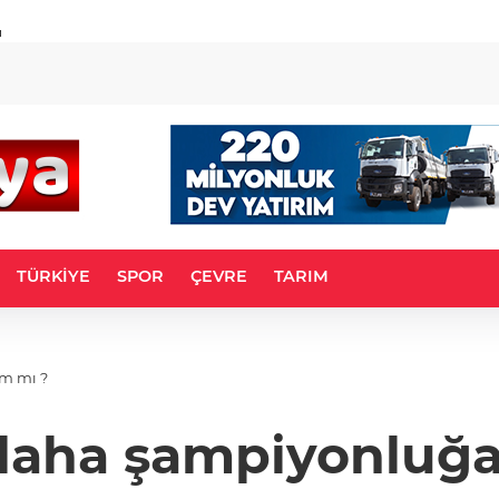
u
TÜRKİYE
SPOR
ÇEVRE
TARIM
ım mı ?
l daha şampiyonluğ