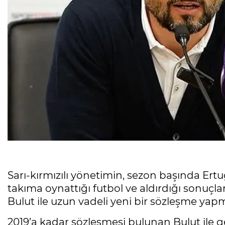
Sarı-kırmızılı yönetimin, sezon başında Er
takıma oynattığı futbol ve aldırdığı sonuçl
Bulut ile uzun vadeli yeni bir sözleşme yapma
2019’a kadar sözleşmesi bulunan Bulut ile 