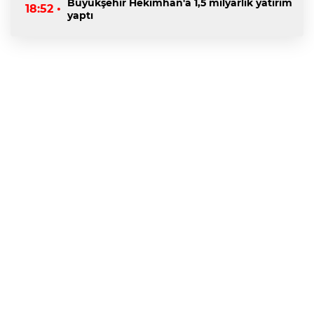
Büyükşehir Hekimhan'a 1,5 milyarlık yatırım
18:52 •
yaptı