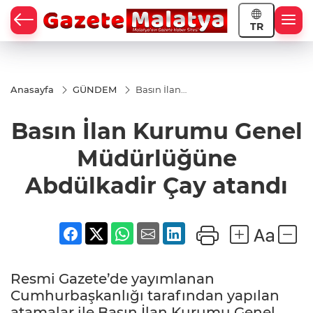
TR
Anasayfa
GÜNDEM
Basın İlan
Kurumu
Genel
Basın İlan Kurumu Genel
Müdürlüğüne
Abdülkadir
Çay atandı
Müdürlüğüne
Abdülkadir Çay atandı
Resmi Gazete’de yayımlanan
Cumhurbaşkanlığı tarafından yapılan
atamalar ile Basın İlan Kurumu Genel