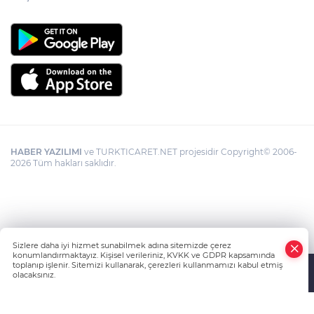
HABER YAZILIMI
ve TURKTICARET.NET projesidir Copyright© 2006-
2026 Tüm hakları saklıdır.
Sizlere daha iyi hizmet sunabilmek adına sitemizde çerez
konumlandırmaktayız. Kişisel verileriniz, KVKK ve GDPR kapsamında
toplanıp işlenir. Sitemizi kullanarak, çerezleri kullanmamızı kabul etmiş
olacaksınız.
Anasayfa
Haber Ara
Yazarlar
İhbar Hattı