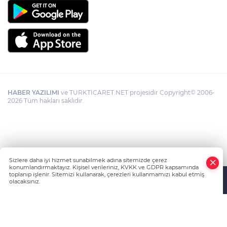
HABER YAZILIMI
ve TURKTICARET.NET projesidir Copyright© 2006-
2026 Tüm hakları saklıdır.
Sizlere daha iyi hizmet sunabilmek adına sitemizde çerez
konumlandırmaktayız. Kişisel verileriniz, KVKK ve GDPR kapsamında
toplanıp işlenir. Sitemizi kullanarak, çerezleri kullanmamızı kabul etmiş
olacaksınız.
Anasayfa
Haber Ara
Yazarlar
İhbar Hattı