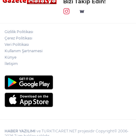
Bizi Takip Edin!
Gizlilik Politikası
Çerez Politikası
Veri Politikası
Kullanım Şartnamesi
Künye
İletişim
HABER YAZILIMI
ve TURKTICARET.NET projesidir Copyright© 2006-
2026 Tüm hakları saklıdır.