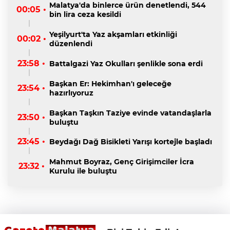
Malatya'da binlerce ürün denetlendi, 544
00:05 •
bin lira ceza kesildi
Yeşilyurt'ta Yaz akşamları etkinliği
00:02 •
düzenlendi
23:58 •
Battalgazi Yaz Okulları şenlikle sona erdi
Başkan Er: Hekimhan'ı geleceğe
23:54 •
hazırlıyoruz
Başkan Taşkın Taziye evinde vatandaşlarla
23:50 •
buluştu
23:45 •
Beydağı Dağ Bisikleti Yarışı kortejle başladı
Mahmut Boyraz, Genç Girişimciler İcra
23:32 •
Kurulu ile buluştu