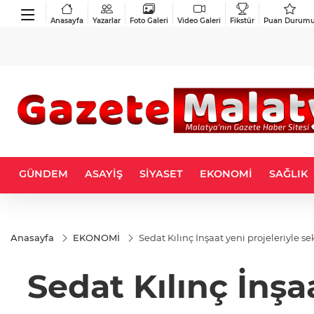
Anasayfa
Yazarlar
Foto Galeri
Video Galeri
Fikstür
Puan Durum
GÜNDEM
ASAYİŞ
SİYASET
EKONOMİ
SAĞLIK
Anasayfa
EKONOMİ
Sedat Kılınç İnşaat yeni projeleriyle 
Sedat Kılınç İnşa