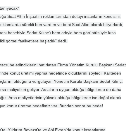
 tanıyacak”
u Suat Altın İnşaat’ın reklamlarından dolayı insanların kendisini,
reklamlarda sürekli ben vardım ve beni Suat Altın olarak biliyorlardı,
lması hasebiyle Sedat Kılınç’ı hem adıyla hem görüntüsüyle kısa
li görsel faaliyetlere başladık” dedi.
r tecrübe edindiklerini hatırlatan Firma Yönetim Kurulu Başkanı Sedat
rinde konut üretimi yapma hedefinde olduklarını söyledi. Kaliteden
çlarını olduğunu vurgulayan Yönetim Kurulu Başkanı Sedat Kılınç,
rsa maliyetleri geliyor. Arsaların uygun olduğu bölgelerde de daha
ız. Arsa maliyetlerinin yüksek olduğu bölgelerde ise doğal olarak
uygun konut üretme hedefimiz var. Bundan sonra bu hedef
ta, Yıldırım Beyazıt’ta ve Ahi Evran’da konut inşaatlarına