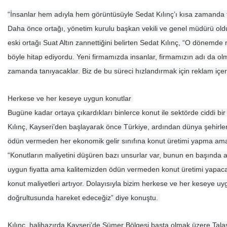
“İnsanlar hem adıyla hem görüntüsüyle Sedat Kılınç’ı kısa zamanda
Daha önce ortağı, yönetim kurulu başkan vekili ve genel müdürü olduğ
eski ortağı Suat Altın zannettiğini belirten Sedat Kılınç, “O dönemde 
böyle hitap ediyordu. Yeni firmamızda insanlar, firmamızın adı da o
zamanda tanıyacaklar. Biz de bu süreci hızlandırmak için reklam içerik
Herkese ve her keseye uygun konutlar
Bugüne kadar ortaya çıkardıkları binlerce konut ile sektörde ciddi bi
Kılınç, Kayseri’den başlayarak önce Türkiye, ardından dünya şehirle
ödün vermeden her ekonomik gelir sınıfına konut üretimi yapma ama
“Konutların maliyetini düşüren bazı unsurlar var, bunun en başında a
uygun fiyatta ama kalitemizden ödün vermeden konut üretimi yapacağ
konut maliyetleri artıyor. Dolayısıyla bizim herkese ve her keseye 
doğrultusunda hareket edeceğiz” diye konuştu.
Kılınç, halihazırda Kayseri’de Sümer Bölgesi başta olmak üzere Talas’