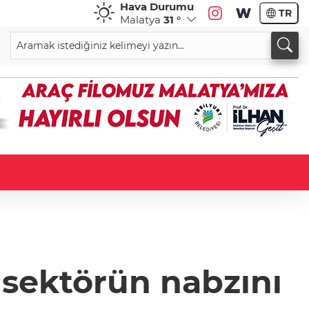
Hava Durumu
TR
Malatya
31 °
e sektörün nabzını