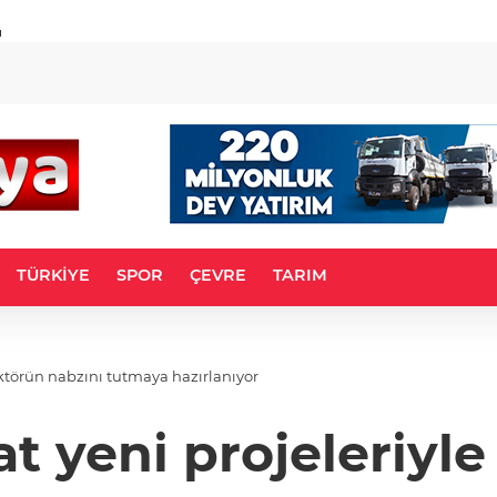
u
TÜRKİYE
SPOR
ÇEVRE
TARIM
sektörün nabzını tutmaya hazırlanıyor
at yeni projeleriyl