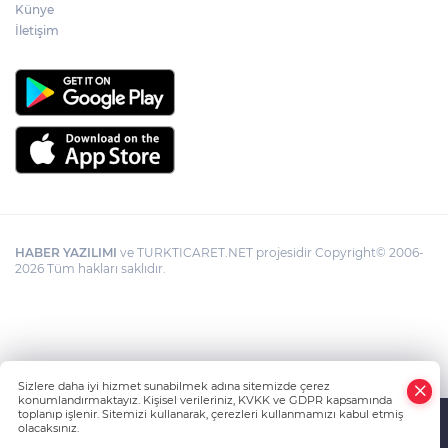
Künye
İletişim
HABER YAZILIMI
ve TURKTICARET.NET projesidir Copyright© 2006-
2026 Tüm hakları saklıdır.
Sizlere daha iyi hizmet sunabilmek adına sitemizde çerez
konumlandırmaktayız. Kişisel verileriniz, KVKK ve GDPR kapsamında
toplanıp işlenir. Sitemizi kullanarak, çerezleri kullanmamızı kabul etmiş
olacaksınız.
Anasayfa
Haber Ara
Yazarlar
İhbar Hattı