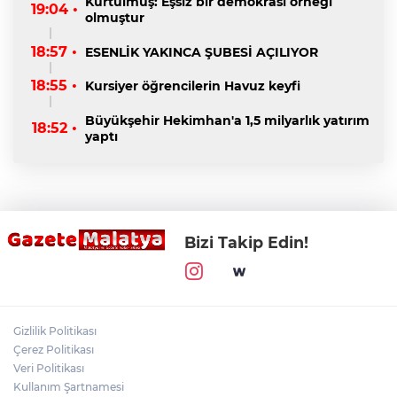
Kurtulmuş: Eşsiz bir demokrasi örneği
19:04 •
olmuştur
18:57 •
ESENLİK YAKINCA ŞUBESİ AÇILIYOR
18:55 •
Kursiyer öğrencilerin Havuz keyfi
Büyükşehir Hekimhan'a 1,5 milyarlık yatırım
18:52 •
yaptı
Bizi Takip Edin!
Gizlilik Politikası
Çerez Politikası
Veri Politikası
Kullanım Şartnamesi