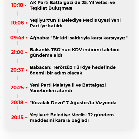
AK Parti Battalgazi de 25. Yıl Vefası ve
10:18 •
Teşkilat Buluşması
Yeşilyurt'un 11 Belediye Meclis üyesi Yeni
10:06 •
Parti'ye katıldı
09:43 •
Ağbaba: "Bir kirli saldırıyla karşı karşıyayız"
Bakanlık TSO'nun KDV indirimi talebini
21:00 •
gündeme aldı
Babacan: Terörsüz Türkiye hedefinde
20:37 •
önemli bir adım olacak
Yeni Parti Malatya il ve Battalgazi
20:25 •
Yönetimleri atandı
20:18 •
"Kozalak Devri" 7 Ağustos'ta Vizyonda
Yeşilyurt Belediye Meclisi 32 gündem
20:15 •
maddesini karara bağladı