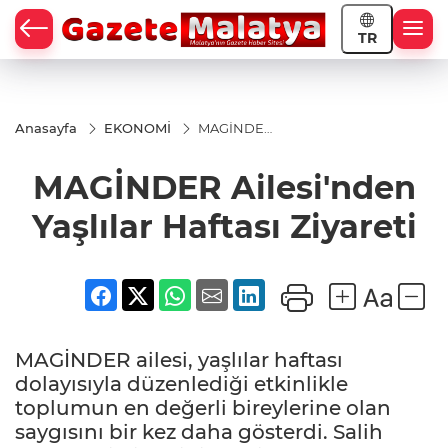
TR
Anasayfa
EKONOMİ
MAGİNDER
Ailesi'nden
Yaşlılar
MAGİNDER Ailesi'nden
Haftası
Ziyareti
Yaşlılar Haftası Ziyareti
MAGİNDER ailesi, yaşlılar haftası
dolayısıyla düzenlediği etkinlikle
toplumun en değerli bireylerine olan
saygısını bir kez daha gösterdi. Salih