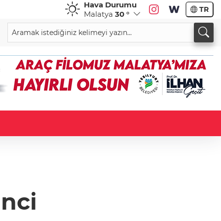
Hava Durumu
TR
Malatya
30 °
inci