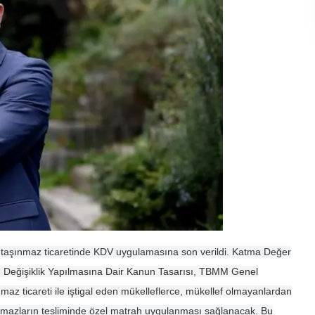
el taşınmaz ticaretinde KDV uygulamasına son verildi. Katma Değer
Değişiklik Yapılmasına Dair Kanun Tasarısı, TBMM Genel
maz ticareti ile iştigal eden mükelleflerce, mükellef olmayanlardan
aşınmazların tesliminde özel matrah uygulanması sağlanacak. Bu