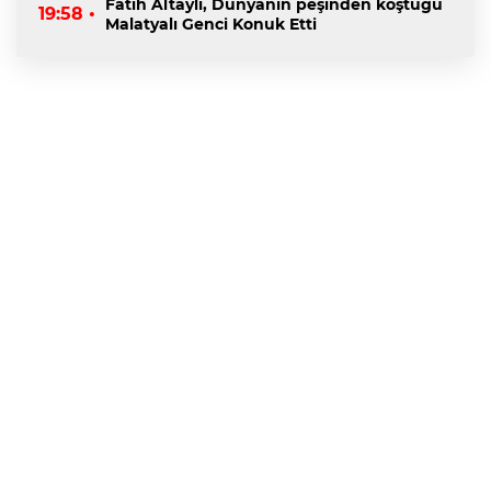
Fatih Altaylı, Dünyanın peşinden koştuğu
19:58 •
Malatyalı Genci Konuk Etti