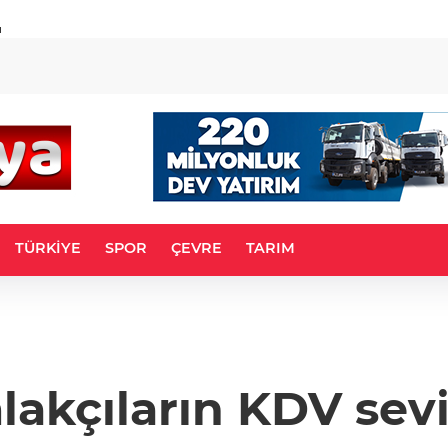
u
TÜRKİYE
SPOR
ÇEVRE
TARIM
akçıların KDV sev