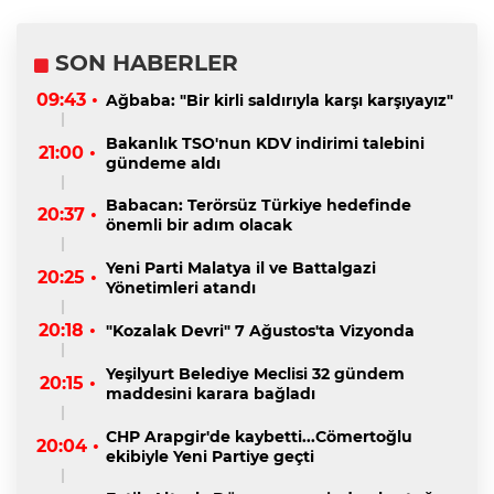
SON HABERLER
09:43 •
Ağbaba: "Bir kirli saldırıyla karşı karşıyayız"
Bakanlık TSO'nun KDV indirimi talebini
21:00 •
gündeme aldı
Babacan: Terörsüz Türkiye hedefinde
20:37 •
önemli bir adım olacak
Yeni Parti Malatya il ve Battalgazi
20:25 •
Yönetimleri atandı
20:18 •
"Kozalak Devri" 7 Ağustos'ta Vizyonda
Yeşilyurt Belediye Meclisi 32 gündem
20:15 •
maddesini karara bağladı
CHP Arapgir'de kaybetti...Cömertoğlu
20:04 •
ekibiyle Yeni Partiye geçti