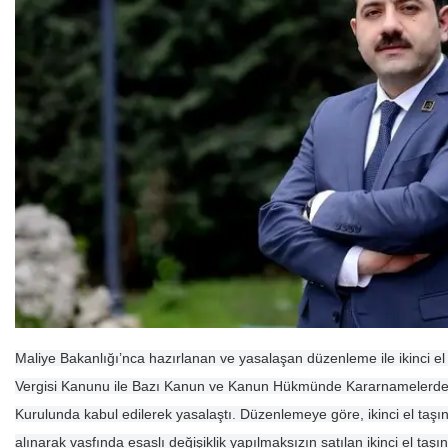
Maliye Bakanlığı’nca hazırlanan ve yasalaşan düzenleme ile ikinci 
Vergisi Kanunu ile Bazı Kanun ve Kanun Hükmünde Kararnamelerde 
Kurulunda kabul edilerek yasalaştı. Düzenlemeye göre, ikinci el taşın
alınarak vasfında esaslı değişiklik yapılmaksızın satılan ikinci el t