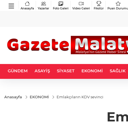
Anasayfa
Yazarlar
Foto Galeri
Video Galeri
Fikstür
Puan Durum
GÜNDEM
ASAYİŞ
SİYASET
EKONOMİ
SAĞLIK
Anasayfa
EKONOMİ
Emlakçıların KDV sevinci
Eml