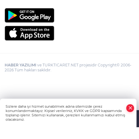
HABER YAZILIMI
ve TURKTICARET.NET projesidir Copyright© 2006-
2026 Tüm hakları saklıdır.
Sizlere daha iyi hizmet sunabilmek adına sitemizde çerez
konumlandırmaktayız. Kişisel verileriniz, KVKK ve GDPR kapsamında
toplanıp işlenir. Sitemizi kullanarak, çerezleri kullanmamızı kabul etmiş
olacaksınız.
Anasayfa
Haber Ara
Yazarlar
İhbar Hattı