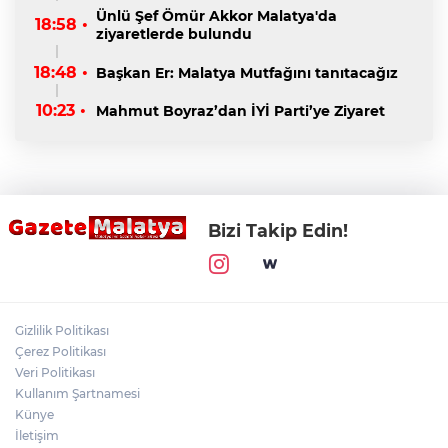
Ünlü Şef Ömür Akkor Malatya'da
18:58 •
ziyaretlerde bulundu
18:48 •
Başkan Er: Malatya Mutfağını tanıtacağız
10:23 •
Mahmut Boyraz’dan İYİ Parti’ye Ziyaret
Bizi Takip Edin!
Gizlilik Politikası
Çerez Politikası
Veri Politikası
Kullanım Şartnamesi
Künye
İletişim