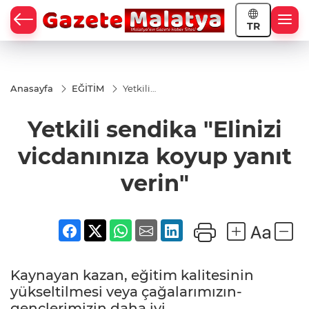
TR
Anasayfa
EĞİTİM
Yetkili
sendika
"Elinizi
Yetkili sendika "Elinizi
vicdanınıza
koyup
yanıt verin"
vicdanınıza koyup yanıt
verin"
Kaynayan kazan, eğitim kalitesinin
yükseltilmesi veya çağalarımızın-
gençlerimizin daha iyi...