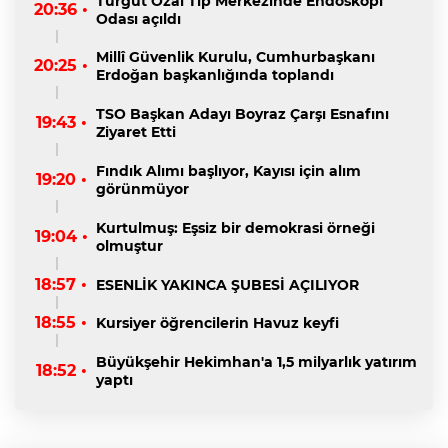
Turgut Özal Tıp Merkezinde Endoskopi
20:36 •
Odası açıldı
Millî Güvenlik Kurulu, Cumhurbaşkanı
20:25 •
Erdoğan başkanlığında toplandı
TSO Başkan Adayı Boyraz Çarşı Esnafını
19:43 •
Ziyaret Etti
Fındık Alımı başlıyor, Kayısı için alım
19:20 •
görünmüyor
Kurtulmuş: Eşsiz bir demokrasi örneği
19:04 •
olmuştur
18:57 •
ESENLİK YAKINCA ŞUBESİ AÇILIYOR
18:55 •
Kursiyer öğrencilerin Havuz keyfi
Büyükşehir Hekimhan'a 1,5 milyarlık yatırım
18:52 •
yaptı