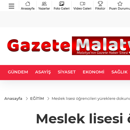
Anasayfa
Yazarlar
Foto Galeri
Video Galeri
Fikstür
Puan Durum
GÜNDEM
ASAYİŞ
SİYASET
EKONOMİ
SAĞLIK
Anasayfa
EĞİTİM
Meslek lisesi öğrencileri yüreklere dokun
Meslek lisesi