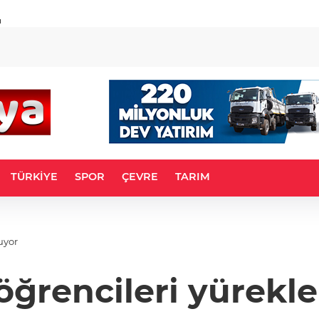
u
TÜRKİYE
SPOR
ÇEVRE
TARIM
uyor
 öğrencileri yürek