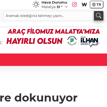
Hava Durumu
TR
Malatya
31 °
lere dokunuyor