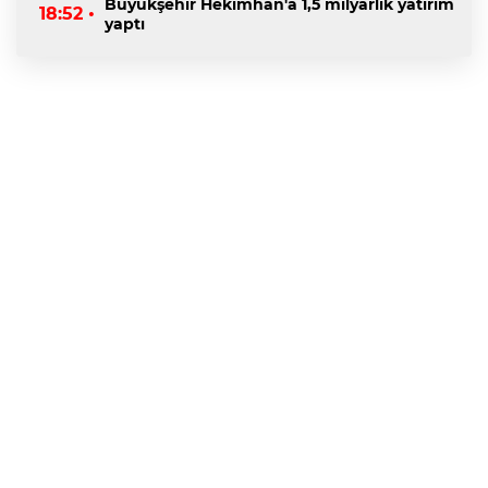
Büyükşehir Hekimhan'a 1,5 milyarlık yatırım
18:52 •
yaptı