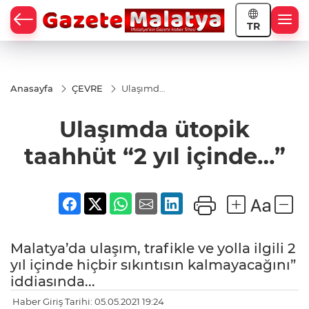
TR
Anasayfa
ÇEVRE
Ulaşımda
ütopik
taahhüt
Ulaşımda ütopik
“2 yıl
içinde…”
taahhüt “2 yıl içinde…”
Malatya’da ulaşım, trafikle ve yolla ilgili 2
yıl içinde hiçbir sıkıntısın kalmayacağını”
iddiasında...
Haber Giriş Tarihi: 05.05.2021 19:24