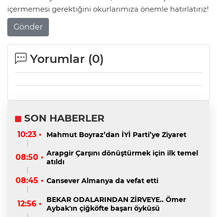
içermemesi gerektiğini okurlarımıza önemle hatırlatırız!
Gönder
Yorumlar (
0
)
SON HABERLER
10:23 •
Mahmut Boyraz’dan İYİ Parti’ye Ziyaret
Arapgir Çarşını dönüştürmek için ilk temel
08:50 •
atıldı
08:45 •
Cansever Almanya da vefat etti
BEKAR ODALARINDAN ZİRVEYE.. Ömer
12:56 •
Aybak'ın çiğköfte başarı öyküsü