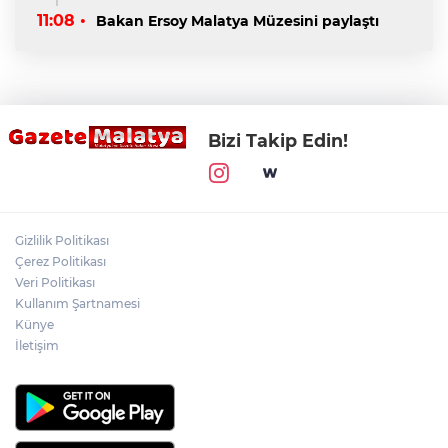
11:08 •
Bakan Ersoy Malatya Müzesini paylaştı
Bizi Takip Edin!
Gizlilik Politikası
Çerez Politikası
Veri Politikası
Kullanım Şartnamesi
Künye
İletişim