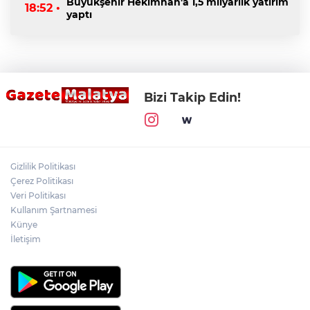
Büyükşehir Hekimhan'a 1,5 milyarlık yatırım
18:52 •
yaptı
Bizi Takip Edin!
Gizlilik Politikası
Çerez Politikası
Veri Politikası
Kullanım Şartnamesi
Künye
İletişim