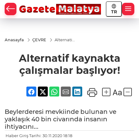
TR
Anasayfa
ÇEVRE
Alternatif
kaynakta
çalışmalar
Alternatif kaynakta
başlıyor!
çalışmalar başlıyor!
Beylerderesi mevkiinde bulunan ve
yaklaşık 40 bin civarında insanın
ihtiyacını...
Haber Giriş Tarihi: 30.11.2020 18:18