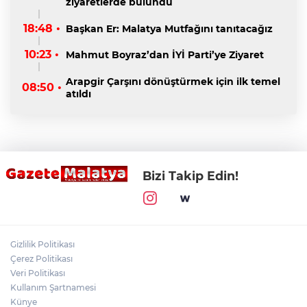
ziyaretlerde bulundu
18:48 •
Başkan Er: Malatya Mutfağını tanıtacağız
10:23 •
Mahmut Boyraz’dan İYİ Parti’ye Ziyaret
Arapgir Çarşını dönüştürmek için ilk temel
08:50 •
atıldı
Bizi Takip Edin!
Gizlilik Politikası
Çerez Politikası
Veri Politikası
Kullanım Şartnamesi
Künye