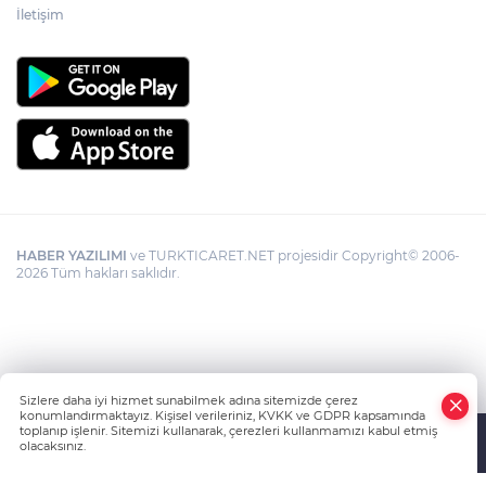
İletişim
HABER YAZILIMI
ve TURKTICARET.NET projesidir Copyright© 2006-
2026 Tüm hakları saklıdır.
Sizlere daha iyi hizmet sunabilmek adına sitemizde çerez
konumlandırmaktayız. Kişisel verileriniz, KVKK ve GDPR kapsamında
toplanıp işlenir. Sitemizi kullanarak, çerezleri kullanmamızı kabul etmiş
olacaksınız.
Anasayfa
Haber Ara
Yazarlar
İhbar Hattı