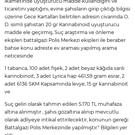
ikametinde uyuşturucu madde kullandığını ve
ticaretini yaptığını, evine şahısların girip çıktığı bilgisi
üzerine Gece Kartalları belirtilen adresin civarında O.
D. isimli şahıstan 20 gr Kannabinoid uyuşturucu
madde ele geçirmiş, Suç araştırma ve önleme
ekipleri battalgazi Polis Merkezi ekipleri ile beraber
bahse konu adreste ev araması yapılmış arama
neticesinde
1 tabanca, 100 adet fişek, 2 adet beyaz kâğıda sarılı
kannobinoit, 3 adet Lyrica hap 461,59 gram esrar, 2
adet 6136 SKM Kapsamında levye, 15 gr kannabinoit
ve
Suç geliri olarak tahmin edilen 5.170 TL muhafaza
altına alınmıştır , şahıs gözaltına alınıp mevcutlu
olarak adliyeye intikal ettirilecektir, konunun gereği
Battalgazi Polis Merkezinde yapılmıştır." Bilgileri yer