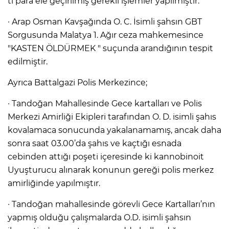
tl para ele geçirilmiş gerekli işlemler yapılmıştır.
· Arap Osman Kavşağında O. C. İsimli şahsın GBT
Sorgusunda Malatya 1. Ağır ceza mahkemesince
"KASTEN ÖLDÜRMEK " suçunda arandığının tespit
edilmiştir.
Ayrıca Battalgazi Polis Merkezince;
· Tandoğan Mahallesinde Gece kartalları ve Polis
Merkezi Amirliği Ekipleri tarafından O. D. isimli şahıs
kovalamaca sonucunda yakalanamamış, ancak daha
sonra saat 03.00’da şahıs ve kaçtığı esnada
cebinden attığı poşeti içeresinde ki kannobinoit
Uyuşturucu alınarak konunun gereği polis merkez
amirliğinde yapılmıştır.
· Tandoğan mahallesinde görevli Gece Kartalları’nın
yapmış olduğu çalışmalarda O.D. isimli şahsın