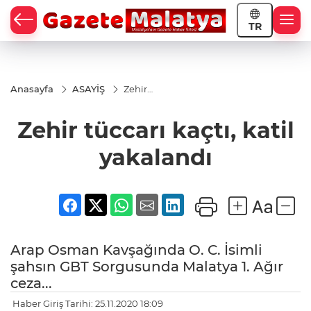
TR
Anasayfa
ASAYİŞ
Zehir
tüccarı
kaçtı,
Zehir tüccarı kaçtı, katil
katil
yakalandı
yakalandı
Arap Osman Kavşağında O. C. İsimli
şahsın GBT Sorgusunda Malatya 1. Ağır
ceza...
Haber Giriş Tarihi: 25.11.2020 18:09